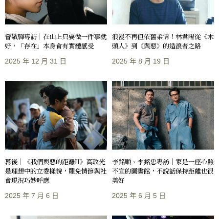
曾敬驊專訪｜在山上只要做一件事就
浪漫不再但依舊柔情！林君陽從《木
好，「存在」本身會有實體感受
頭人》到《與惡》的造浪者之路
2025 年 12 月 31 日
2025 年 8 月 19 日
幕後｜《我們與惡的距離II》高政光
李銘順、李銘忠專訪｜家是一座心照
是理想中的立委樣貌，罷免情節與社
不宣的圖書館，不說話保持距離也很
會現況巧妙呼應
美好
2025 年 7 月 6 日
2025 年 6 月 5 日