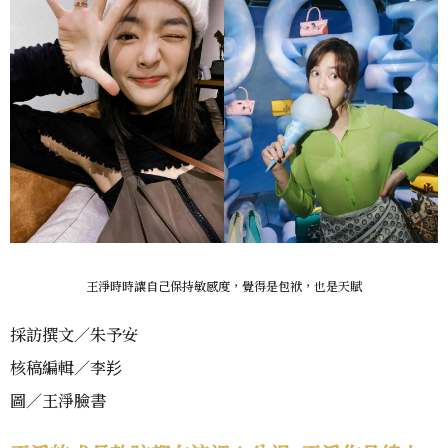
王淨時時讓自己保持敏感度，覺得是包袱，也是天賦
採訪撰文／朱予安
核稿編輯／李羏
圖／王淨臉書