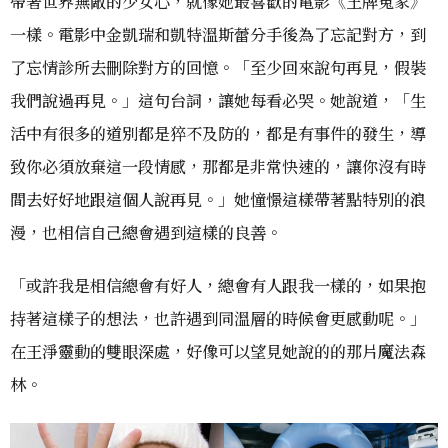
帶著世界無敵的少女心，就像她最喜歡的電影《王牌冤家》
一樣。電影中金凱瑞和凱特溫斯蕾分手後為了忘記對方，到
了忘情診所去刪除對方的回憶。「至少回來說句再見，假裝
我們說過再見。」這句台詞，讓她每看必哭。她說道，「生
活中有很多的道別都是猝不及防的，都是有事件的發生，導
致你必須放棄這一段情感，那都是非常快速的，讓你沒有時
間去好好地跟這個人說再見。」她憧憬這樣帶著點特別的浪
漫，也相信自己總會遇到這樣的良善。
「或許我是相信總會有好人，總會有人跟我一樣的，如果抱
持著這樣子的想法，也許遇到同溫層的時候會更感動呢。」
在王淨靈動的雙眼深處，好像可以望見她說的的那片魔法森
林。