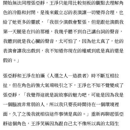
開始無法同理張亞靜，王淨只能用比較刻板的觀點去理解角
色的冷酷和封閉，是後來戴立忍的表演讓一切變得合理，也
給了她更多的靈感，「我很少演戲會緊張，但是跟他演戲我
第一天腿是在抖的那種，我幾乎聽不到自己講台詞的聲音，
我聽到就是我心臟的聲音，太可怕了，因為他太真了，他的
表演會讓我出戲到，我不知道你現在的權威到底是真的還是
假的。」
張亞靜和王淨在拍攝《人選之人—造浪者》時不斷互相拉
扯，但在角色的強大氣場吸引之下，王淨也不知不覺變成了
張亞靜，「我覺得這就是說故事的魅力吧，可能是因為我是
一個腦波非常弱的人，所以我只要長時間待在一個環境裡
面，久了之後我就相信這件事情是真的。」重新再聊起張亞
靜這個角色，王淨笑稱因為跟自己太不像所以真的太陌生