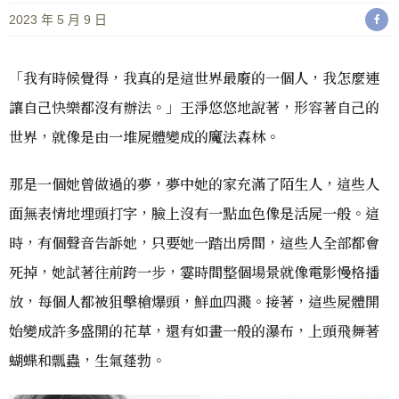
2023 年 5 月 9 日
「我有時候覺得，我真的是這世界最廢的一個人，我怎麼連
讓自己快樂都沒有辦法。」王淨悠悠地說著，形容著自己的
世界，就像是由一堆屍體變成的魔法森林。
那是一個她曾做過的夢，夢中她的家充滿了陌生人，這些人
面無表情地埋頭打字，臉上沒有一點血色像是活屍一般。這
時，有個聲音告訴她，只要她一踏出房間，這些人全部都會
死掉，她試著往前跨一步，霎時間整個場景就像電影慢格播
放，每個人都被狙擊槍爆頭，鮮血四濺。接著，這些屍體開
始變成許多盛開的花草，還有如畫一般的瀑布，上頭飛舞著
蝴蝶和瓢蟲，生氣蓬勃。