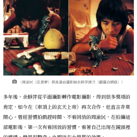
（周渝民《流浪夢》寫真書由攝影師余靜萍操刀（翻攝自網路））
多年後，余靜萍從平面攝影轉作電影攝影，得到很多獎項的
肯定，如今在《車頂上的玄天上帝》再次合作，他直言非常
開心。曾經習慣拍戲趕時間、不看回放的周渝民，在拍攝這
部電影後，第一次有看回放的習慣，看著自己出現在鏡頭裡