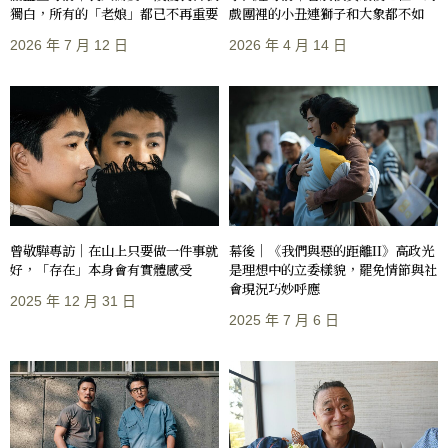
獨白，所有的「老娘」都已不再重要
戲團裡的小丑連獅子和大象都不如
2026 年 7 月 12 日
2026 年 4 月 14 日
曾敬驊專訪｜在山上只要做一件事就
幕後｜《我們與惡的距離II》高政光
好，「存在」本身會有實體感受
是理想中的立委樣貌，罷免情節與社
會現況巧妙呼應
2025 年 12 月 31 日
2025 年 7 月 6 日