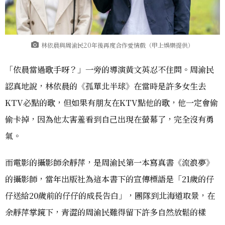
林依晨與周渝民20年後再度合作愛情戲（甲上娛樂提供）
「依晨當過歌手呀？」一旁的導演黃文英忍不住問。周渝民
認真地說，林依晨的《孤單北半球》在當時是許多女生去
KTV必點的歌，但如果有朋友在KTV點他的歌，他一定會偷
偷卡掉，因為他太害羞看到自己出現在螢幕了，完全沒有勇
氣。
而電影的攝影師余靜萍，是周渝民第一本寫真書《流浪夢》
的攝影師，當年出版社為這本書下的宣傳標語是「21歲的仔
仔送給20歲前的仔仔的成長告白」，團隊到北海道取景，在
余靜萍掌鏡下，青澀的周渝民難得留下許多自然放鬆的樣