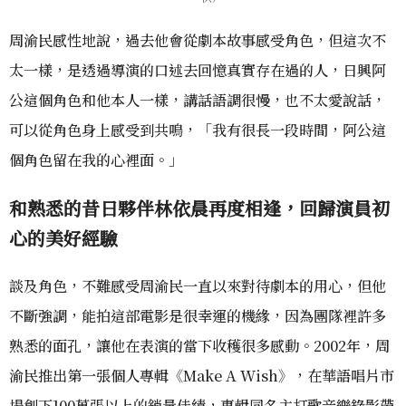
周渝民感性地說，過去他會從劇本故事感受角色，但這次不
太一樣，是透過導演的口述去回憶真實存在過的人，日興阿
公這個角色和他本人一樣，講話語調很慢，也不太愛說話，
可以從角色身上感受到共鳴，「我有很長一段時間，阿公這
個角色留在我的心裡面。」
和熟悉的昔日夥伴林依晨再度相逢，回歸演員初
心的美好經驗
談及角色，不難感受周渝民一直以來對待劇本的用心，但他
不斷強調，能拍這部電影是很幸運的機緣，因為團隊裡許多
熟悉的面孔，讓他在表演的當下收穫很多感動。2002年，周
渝民推出第一張個人專輯《Make A Wish》，在華語唱片市
場創下100萬張以上的銷量佳績，專輯同名主打歌音樂錄影帶