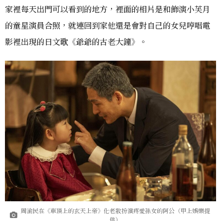
家裡每天出門可以看到的地方，裡面的相片是和飾演小芙月
的童星演員合照，就連回到家他還是會對自己的女兒哼唱電
影裡出現的日文歌《爺爺的古老大鐘》。
周渝民在《車頂上的玄天上帝》化老妝扮演疼愛孫女的阿公（甲上娛樂提
供）