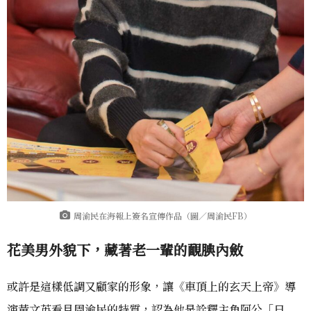
周渝民在海報上簽名宣傳作品（圖／周渝民FB）
花美男外貌下，藏著老一輩的靦腆內斂
或許是這樣低調又顧家的形象，讓《車頂上的玄天上帝》導
演黃文英看見周渝民的特質，認為他是詮釋主角阿公「日