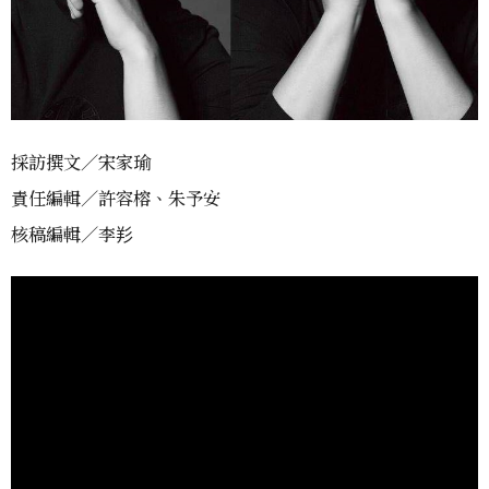
採訪撰文／宋家瑜
責任編輯／許容榕、朱予安
核稿編輯／李羏