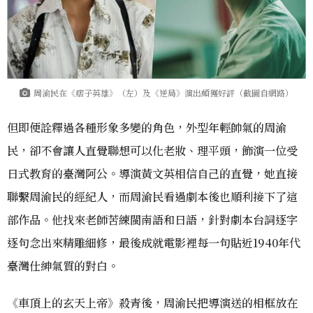
周渝民在《痞子英雄》（左）及《逆局》演出頗獲好評（截圖自網路）
但即便詮釋過各種形象多變的角色，外型年輕帥氣的周渝
民，卻不會讓人直覺聯想可以化老妝、理平頭，飾演一位受
日式教育的臺灣阿公。導演黃文英相信自己的直覺，她直接
聯繫周渝民的經紀人，而周渝民看過劇本後也順利接下了這
部作品。他找來老師苦練閩南語和日語，針對劇本台詞逐字
逐句念出來精雕細修，最後成就電影裡每一句貼近1940年代
臺灣仕紳氣質的對白。
《車頂上的玄天上帝》殺青後，周渝民把導演送的相框放在