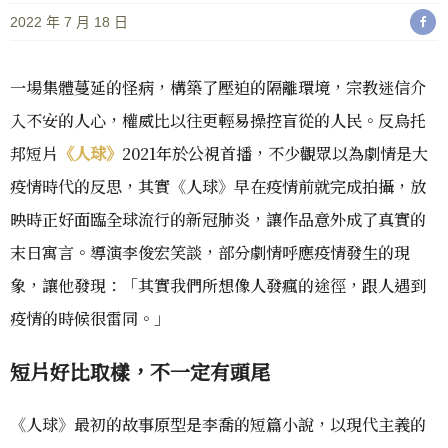
2022 年 7 月 18 日
一場集體蔓延的怪病，構築了壓迫的隔離環境，宗教迷信介
入不安的人心，權威比以往更輕易操控盲從的人民。反烏托
邦短片
《人球》
2021年於公視首播，不少觀眾以為劇情是大
疫情時代的反思，其實《人球》早在疫情前就完成拍攝，放
映時正好面臨全球流行的新冠肺炎，讓作品意外成了真實的
末日寓言。導演李俊宏笑談，部分劇情呼應疫情發生的現
象，讓他發現：「其實我們所想像人發瘋的途徑，跟人遇到
疫情的時候很雷同。」
短片好比取樣，不一定有頭尾
《人球》最初的故事原型是李喬的短篇小說，以現代主義的