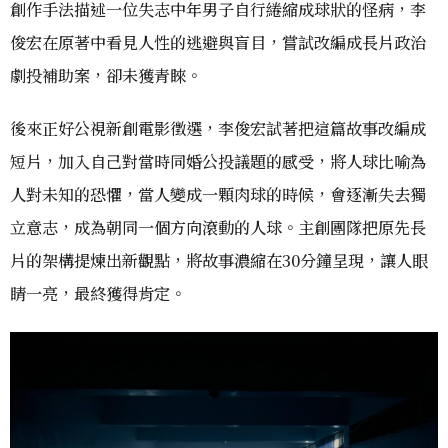
創作手法描述一位失志中年男子自行綣縮成球狀的怪病，李
俊宏在原著中看見人性的逃避與盲目，嘗試改編成長片政治
劇投補助案，卻未獲青睞。
後來正好公視新創電影徵選，李俊宏試著把這篇故事改編成
短片，加入自己對當時同婚公投議題的感受，將人球比喻為
人對未知的恐懼，當人變成一顆肉球的時候，會逐漸失去獨
立意志，成為朝同一個方向滾動的人球。主創團隊把原先長
片的架構提煉出新觀點，將故事濃縮在30分鐘呈現，讓人眼
睛一亮，最終獲得肯定。