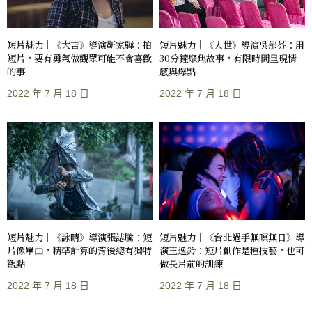
短片魅力｜《大吉》導演靳家驊：拍
短片魅力｜《入世》導演吳郁芬：用
短片，要有勇氣做觀眾可能不會喜歡
30分鐘聚焦故事，有限時間呈現情
的事
感與爆點
2022 年 7 月 18 日
2022 年 7 月 18 日
短片魅力｜《台北過手無暝無日》導
短片魅力｜《詠晴》導演張誌騰：短
演王逸鈴：短片創作是種技藝，也可
片像單曲，精準計算的背後總有獨特
做長片前的訓練
觀點
2022 年 7 月 18 日
2022 年 7 月 18 日