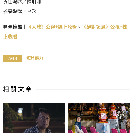
責任編輯／陳珊珊
核稿編輯／李羏
延伸推薦
｜
《人球》公視+線上收看
、
《絕對領域》公視+線
上收看
短片魅力
TAGS :
相 關 文 章