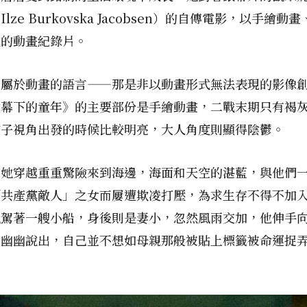
e Burkovska Jacobsen）的自傳電影，以手
成的動畫紀錄片。
有屬於動畫的語言——那是非以動畫形式無法表現的影像
鐵幕下的童年》的主要部份是手繪動畫，二戰末期只有褐
孩子視角出發的時候比較明亮，大人角度則顯得陰鬱。
的她穿越重重驚險來到海邊，海面和天空的湛藍，與他們
「共產黨敵人」之女而屢遭欺凌打壓，為求生存不得不加
魄駕著一艘小船，身後則是妻小，忽然風雨交加，他伸手
才幽幽說出，自己並不想如母親那般被貼上標籤被命運捉