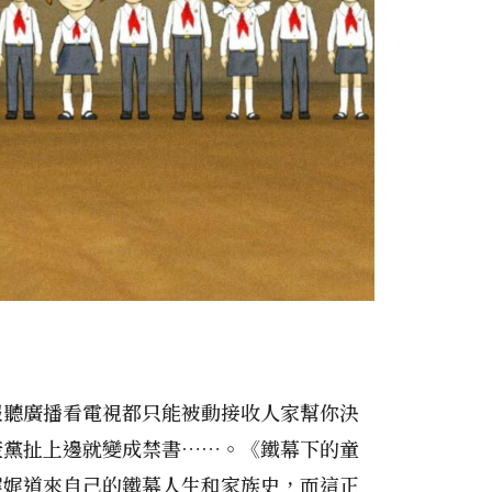
報聽廣播看電視都只能被動接收人家幫你決
產黨扯上邊就變成禁書……。《鐵幕下的童
娓娓道來自己的鐵幕人生和家族史，而這正