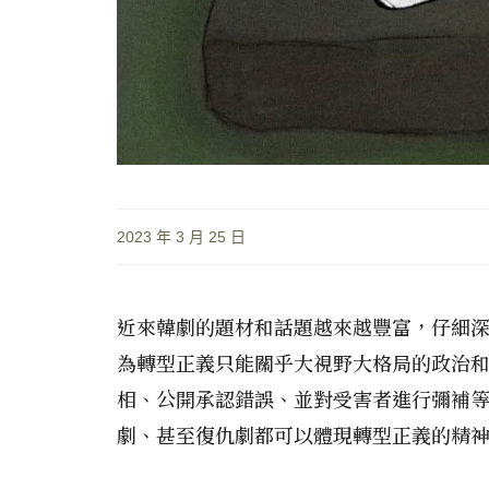
2023 年 3 月 25 日
近來韓劇的題材和話題越來越豐富，仔細
為轉型正義只能關乎大視野大格局的政治
相、公開承認錯誤、並對受害者進行彌補
劇、甚至復仇劇都可以體現轉型正義的精