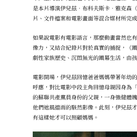
是本片導演伊兒茲．布科夫斯卡．雅克森（Ilz
片、文件檔案和電影畫面等混合媒材所完
如果說電影有電影語言，那麼動畫當然也
像力，又結合紀錄片對於真實的捕捉，《
劇性家族歷史、沉悶無光的鐵幕生活，由
電影開場，伊兒茲回憶爸爸媽媽帶著年幼
呼應，對比電影中段主角回憶母親因身為
的蘇聯共產黨員身份的父親，一身強健體
他們遮風擋雨的駭然影像。此刻，伊兒茲
有這樣她才可以照顧媽媽。