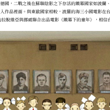
的德國，二戰之後在蘇聯陰影之下存活的鐵幕國家如波蘭
注入作品裡面。與東歐國家相較，波羅的海三小國電影在
映的拉脫維亞與挪威聯合出品電影《鐵幕下的童年》，相信