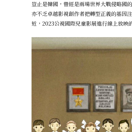
豈止是韓國，曾經是兩場世界大戰侵略國
亦不乏卓越影視創作者把轉型正義的基因
近，2023公視國際兒童影展進行線上放