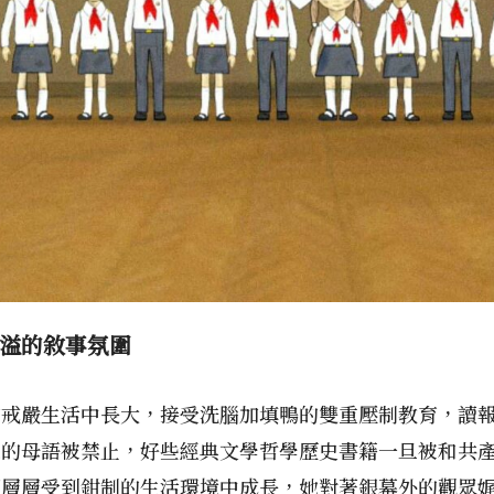
溢的敘事氛圍
的戒嚴生活中長大，接受洗腦加填鴨的雙重壓制教育，讀
悉的母語被禁止，好些經典文學哲學歷史書籍一旦被和共
個層層受到鉗制的生活環境中成長，她對著銀幕外的觀眾