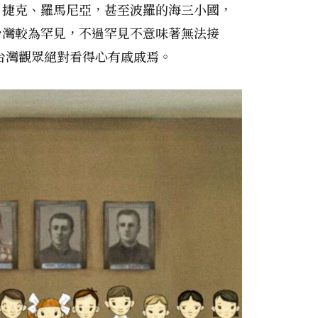
、捷克、羅馬尼亞，甚至波羅的海三小國，
台灣較為罕見，不過罕見不意味著無法接
台灣觀眾絕對看得心有戚戚焉。