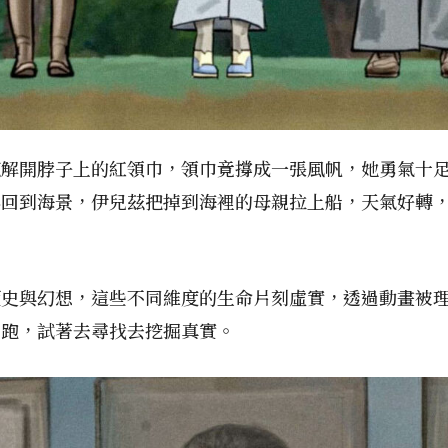
茲解開脖子上的紅領巾，領巾竟撐成一張風帆，她勇氣十
再回到海景，伊兒茲把掉到海裡的母親拉上船，天氣好轉
歷史與幻想，這些不同維度的生命片刻虛實，透過動畫被
奔跑，試著去尋找去挖掘真實。