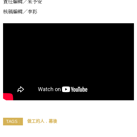
責任編輯／朱予安
核稿編輯／李羏
做工的人
幕後
TAGS :