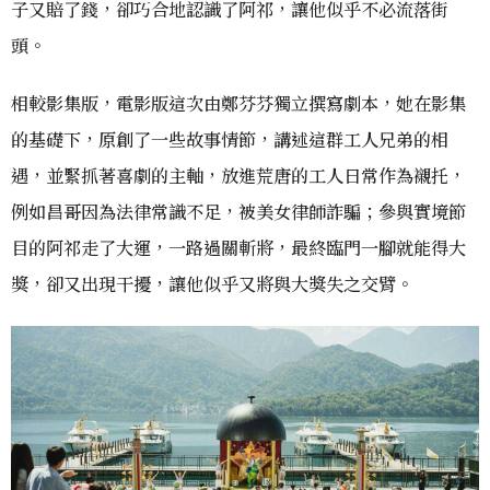
子又賠了錢，卻巧合地認識了阿祁，讓他似乎不必流落街
頭。
相較影集版，電影版這次由鄭芬芬獨立撰寫劇本，她在影集
的基礎下，原創了一些故事情節，講述這群工人兄弟的相
遇，並緊抓著喜劇的主軸，放進荒唐的工人日常作為襯托，
例如昌哥因為法律常識不足，被美女律師詐騙；參與實境節
目的阿祁走了大運，一路過關斬將，最終臨門一腳就能得大
獎，卻又出現干擾，讓他似乎又將與大獎失之交臂。