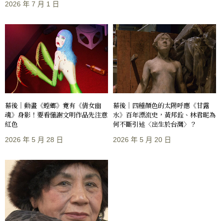
2026 年 7 月 1 日
幕後｜動畫《螳螂》竟有《倩女幽
幕後｜四種顏色的太陽呼應《甘露
魂》身影！要看懂謝文明作品先注意
水》百年漂流史，黃邦銓、林君昵為
紅色
何不斷引述〈出生於台灣〉？
2026 年 5 月 28 日
2026 年 5 月 20 日