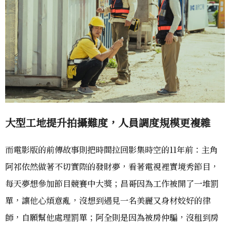
大型工地提升拍攝難度，人員調度規模更複雜
而電影版的前傳故事則把時間拉回影集時空的11年前：主角
阿祁依然做著不切實際的發財夢，看著電視裡實境秀節目，
每天夢想參加節目競賽中大獎；昌哥因為工作被開了一堆罰
單，讓他心煩意亂，沒想到遇見一名美麗又身材姣好的律
師，自願幫他處理罰單；阿全則是因為被房仲騙，沒租到房