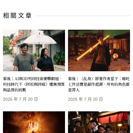
相 關 文 章
幕後｜AI與3D列印技術衝擊劇組，
幕後｜《乩身》原著作者星子：哪吒
科技時代下《阿松與阿暖》權衡預算
七件法寶是創作起源，所有的角色都
與品質的挑戰
是罪人
2026 年 7 月 20 日
2026 年 7 月 20 日