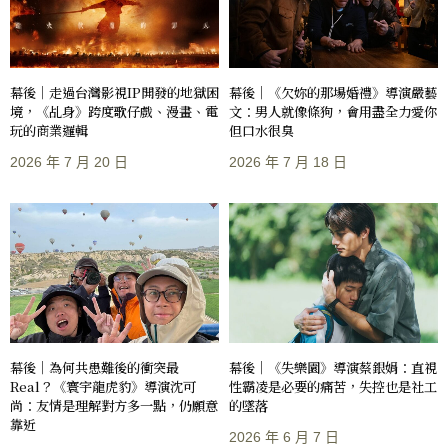
幕後｜走過台灣影視IP開發的地獄困
幕後｜《欠妳的那場婚禮》導演嚴藝
境，《乩身》跨度歌仔戲、漫畫、電
文：男人就像條狗，會用盡全力愛你
玩的商業邏輯
但口水很臭
2026 年 7 月 20 日
2026 年 7 月 18 日
幕後｜《失樂園》導演蔡銀娟：直視
幕後｜為何共患難後的衝突最
性霸凌是必要的痛苦，失控也是社工
Real？《寰宇龍虎豹》導演沈可
的墜落
尚：友情是理解對方多一點，仍願意
靠近
2026 年 6 月 7 日