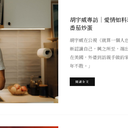
胡宇威專訪｜愛情如料
番茄炒蛋
胡宇威在公視《就算一個人
新認識自己，興之所至，端
在美國，外婆到訪親手做的
年不散。」
閱讀全文