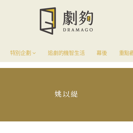
特別企劃
追劇的機智生活
幕後
重點
姚以緹