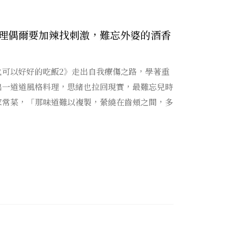
理偶爾要加辣找刺激，難忘外婆的酒香
也可以好好的吃飯2》走出自我療傷之路，學著重
出一道道風格料理，思緒也拉回現實，最難忘兒時
家常菜，「那味道難以複製，縈繞在齒頰之間，多