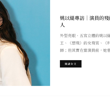
姚以緹專訪｜演員的殘
人
外型亮眼、五官立體的姚以
王、《想飛》的女飛官、《
師；但其實在當演員前，她曾
閱讀全文