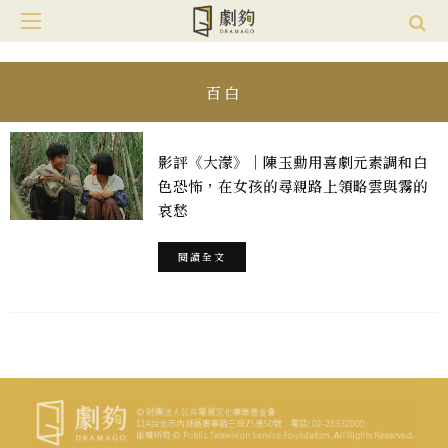
百白
影評《大濛》｜陳玉勳用喜劇元素調和白
色恐怖，在女孩的尋親路上領略雲與霧的
哀愁
閱讀全文