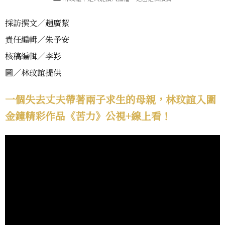
採訪撰文／趙廣絜
責任編輯／朱予安
核稿編輯／李羏
圖／林玟誼提供
一個失去丈夫帶著兩子求生的母親，林玟誼入圍
金鐘精彩作品《苦力》公視+線上看！