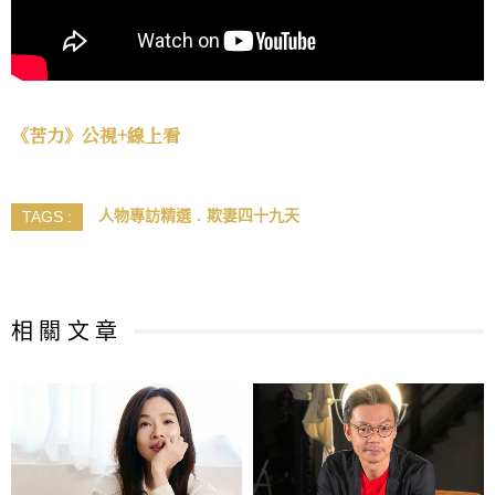
《苦力》公視+線上看
人物專訪精選
欺妻四十九天
TAGS :
相 關 文 章