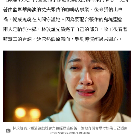
著由藍葦華飾演的丈夫張佑的咖啡店事業，後來張佑出車
禍，變成鬼魂在人間守護她。因為要配合張佑的鬼魂型態，
兩人是輪流拍攝，林玟誼先演完了自己的部分，收工後看著
藍葦華的台詞，她忽然淚流滿面，哭到導演都過來關心。
林玟誼表示透過演戲體會角色經歷過的苦，讓她有機會思考如果自己遇到
這些苦難會做出什麼選擇