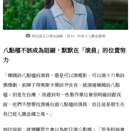
林玟誼在公視台語劇《苦力》中首次入圍金鐘獎
八點檔不該成為阻礙，默默在「演員」的位置努
力
「韓國的八點檔的演員，還是可以演電影、可以演十六集的
偶像劇，前陣子得奧斯卡獎的尹汝貞，就演過韓國的八點
檔。但是在台灣 ，我遇到有一些製作單位會很明確的跟我
說，他們不想要找演過台語八點檔的演員，而且這是發生在
我已經入圍金鐘之後。」
林玟誼說，就連觀眾也會以為她只演八點檔。「很多粉絲會