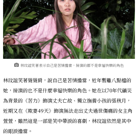
林玟誼笑著表示自己是苦情擔當，接演的都不是幸福快樂的角色
林玟誼笑著聳聳肩，說自己是苦情擔當，近年暫離八點檔的
她，接演的也不是什麼幸福快樂的角色。她在以70年代礦災
為背景的《苦力》飾演丈夫亡故、獨立撫養小孩的張秋月，
近期又在《欺妻49天》飾演無法走出丈夫過世傷痛的女主角
萱萱，雖然這是一部是笑中帶淚的喜劇，林玟誼依然是其中
的眼淚擔當。