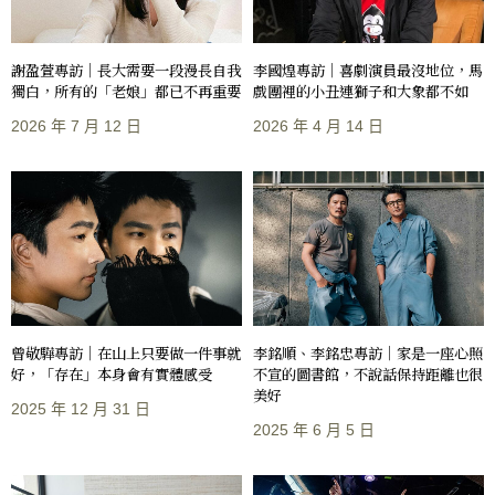
謝盈萱專訪｜長大需要一段漫長自我
李國煌專訪｜喜劇演員最沒地位，馬
獨白，所有的「老娘」都已不再重要
戲團裡的小丑連獅子和大象都不如
2026 年 7 月 12 日
2026 年 4 月 14 日
曾敬驊專訪｜在山上只要做一件事就
李銘順、李銘忠專訪｜家是一座心照
好，「存在」本身會有實體感受
不宣的圖書館，不說話保持距離也很
美好
2025 年 12 月 31 日
2025 年 6 月 5 日