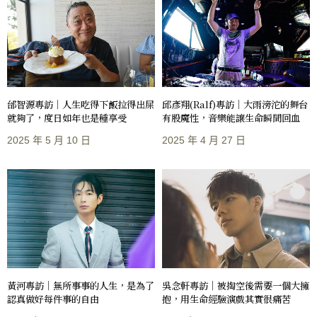
邰智源專訪｜人生吃得下飯拉得出屎
邱彥翔(Ralf)專訪｜大雨滂沱的舞台
就夠了，度日如年也是種享受
有股魔性，音樂能讓生命瞬間回血
2025 年 5 月 10 日
2025 年 4 月 27 日
黃河專訪｜無所事事的人生，是為了
吳念軒專訪｜被掏空後需要一個大擁
認真做好每件事的自由
抱，用生命經驗演戲其實很痛苦