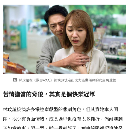
林玟誼在《欺妻49天》飾演無法走出丈夫過世傷痛的女主角萱萱
苦情擔當的背後，其實是個快樂冠軍
林玟誼接演許多犧牲奉獻型的悲劇角色，但其實她本人開
朗、很少有負面情緒，成長過程也沒有太多挫折，偶爾遇到
不如意的事，哭一哭、睡一覺就好了，連唐綺陽都認證她是