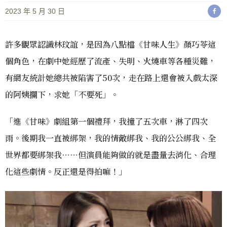
2023 年 5 月 30 日
許多觀眾認識林玟誼，是因為八點檔《甘味人生》顏巧苓這
個角色，在劇中她經歷了流產、失明、火燒車等各種災難，
有網友統計她總共被陷害了50次，走在路上還會被入戲太深
的阿姨攔下，求她「不要死」。
「進《甘味》劇組第一個禮拜，我撞了五次車，淋了四次
雨。後期我一直被綁架，我的情敵綁我、我的公公綁我、全
世界都要綁架我⋯⋯但演員能夠做的就是盡量去消化、合理
化這些劇情。反正還是得拍嘛！」