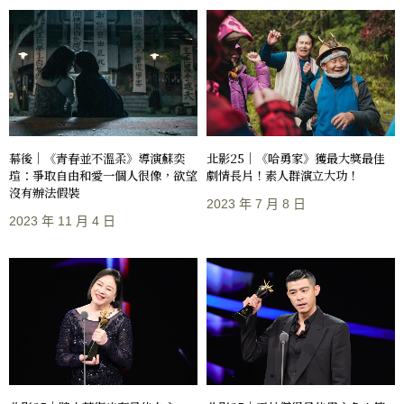
幕後｜《青春並不溫柔》導演蘇奕
北影25｜《哈勇家》獲最大獎最佳
瑄：爭取自由和愛一個人很像，欲望
劇情長片！素人群演立大功！
沒有辦法假裝
2023 年 7 月 8 日
2023 年 11 月 4 日