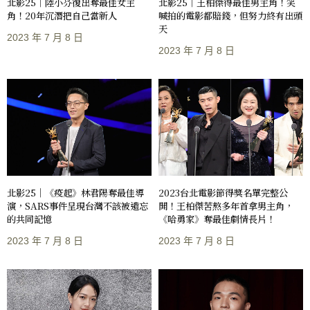
北影25｜陸小芬復出奪最佳女主
北影25｜王柏傑得最佳男主角！笑
角！20年沉潛把自己當新人
喊拍的電影都賠錢，但努力終有出頭
天
2023 年 7 月 8 日
2023 年 7 月 8 日
北影25｜《疫起》林君陽奪最佳導
2023台北電影節得獎名單完整公
演，SARS事件呈現台灣不該被遺忘
開！王柏傑苦熬多年首拿男主角，
的共同記憶
《哈勇家》奪最佳劇情長片！
2023 年 7 月 8 日
2023 年 7 月 8 日