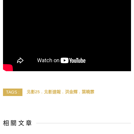
北影25
北影速報
洪金輝
葉曉霏
TAGS :
相 關 文 章