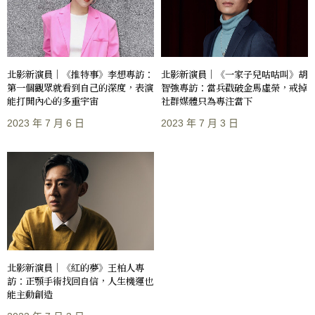
北影新演員｜《推特事》李想專訪：
北影新演員｜《一家子兒咕咕叫》胡
第一個觀眾就看到自己的深度，表演
智強專訪：當兵戳破金馬虛榮，戒掉
能打開內心的多重宇宙
社群媒體只為專注當下
2023 年 7 月 6 日
2023 年 7 月 3 日
北影新演員｜《紅的夢》王柏人專
訪：正顎手術找回自信，人生機運也
能主動創造