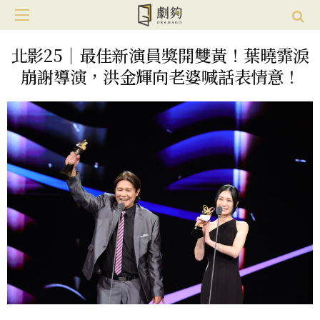
北影25｜最佳新演員獎開雙黃！葉曉霏淚
崩謝導演，洪金輝向老婆喊話表情意！