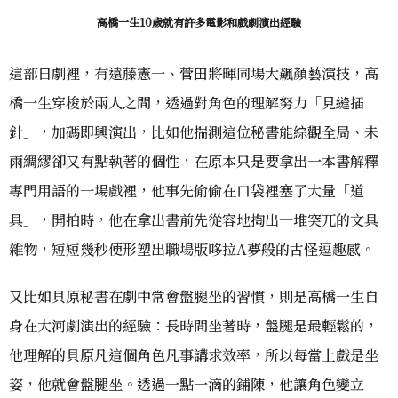
高橋一生10歲就有許多電影和戲劇演出經驗
這部日劇裡，有遠藤憲一、菅田將暉同場大飆顏藝演技，高
橋一生穿梭於兩人之間，透過對角色的理解努力「見縫插
針」，加碼即興演出，比如他揣測這位秘書能綜觀全局、未
雨綢繆卻又有點執著的個性，在原本只是要拿出一本書解釋
專門用語的一場戲裡，他事先偷偷在口袋裡塞了大量「道
具」，開拍時，他在拿出書前先從容地掏出一堆突兀的文具
雜物，短短幾秒便形塑出職場版哆拉A夢般的古怪逗趣感。
又比如貝原秘書在劇中常會盤腿坐的習慣，則是高橋一生自
身在大河劇演出的經驗：長時間坐著時，盤腿是最輕鬆的，
他理解的貝原凡這個角色凡事講求效率，所以每當上戲是坐
姿，他就會盤腿坐。透過一點一滴的鋪陳，他讓角色變立