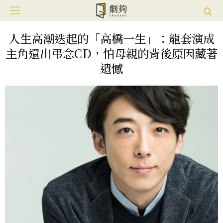
人生高潮迭起的「高橋一生」：龍套演成
主角還出弔念CD，怕母親的背後原因藏著
遺憾