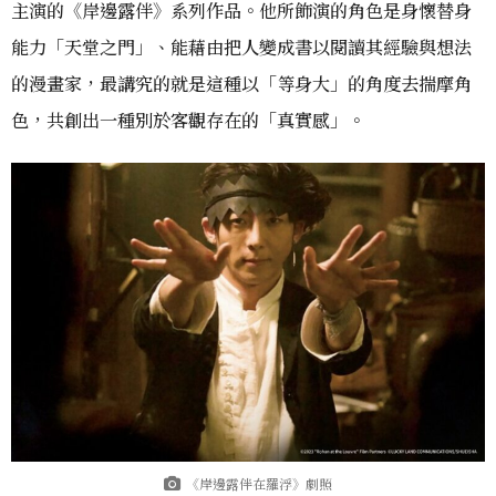
主演的《岸邊露伴》系列作品。他所飾演的角色是身懷替身
能力「天堂之門」、能藉由把人變成書以閱讀其經驗與想法
的漫畫家，最講究的就是這種以「等身大」的角度去揣摩角
色，共創出一種別於客觀存在的「真實感」。
《岸邊露伴在羅浮》劇照