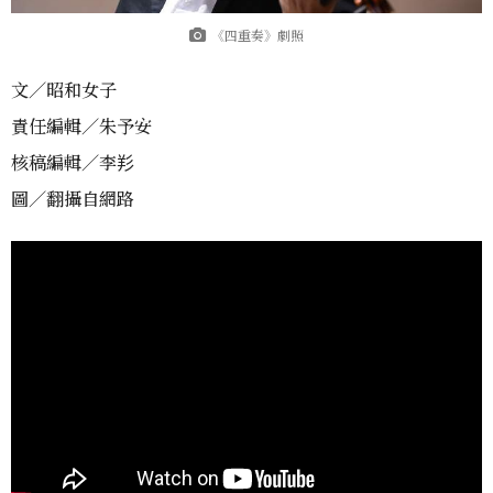
《四重奏》劇照
文／昭和女子
責任編輯／朱予安
核稿編輯／李羏
圖／翻攝自網路