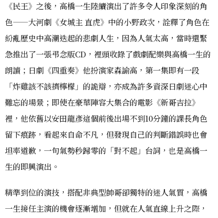
《民王》之後，高橋一生陸續演出了許多令人印象深刻的角
色——大河劇《女城主 直虎》中的小野政次，詮釋了角色在
紛亂歷史中高潮迭起的悲劇人生，因為人氣太高，當時還緊
急推出了一張弔念版CD，裡頭收錄了戲劇配樂與高橋一生的
朗讀；日劇《四重奏》他扮演家森諭高，第一集即有一段
「炸雞該不該擠檸檬」的詭辯，亦成為許多資深日劇迷心中
難忘的場景；即使在豪華陣容大集合的電影《新哥吉拉》
裡，他依舊以安田龍彥這個前後出場不到10分鐘的課長角色
留下痕跡，看起來自命不凡，但發現自己的判斷錯誤時也會
坦率道歉，一句氣勢秒歸零的「對不起」台詞，也是高橋一
生的即興演出。
精準到位的演技，搭配非典型帥哥卻獨特的迷人氣質，高橋
一生接任主演的機會逐漸增加，但就在人氣直線上升之際，