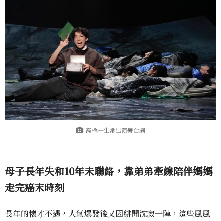
高橋一生常出演舞台劇
母子長年失和10年未聯絡，靠弟弟牽線陪伴媽媽
走完癌末時刻
長年的懷才不遇，人氣爆發後又因緋聞沈寂一陣，這些風風