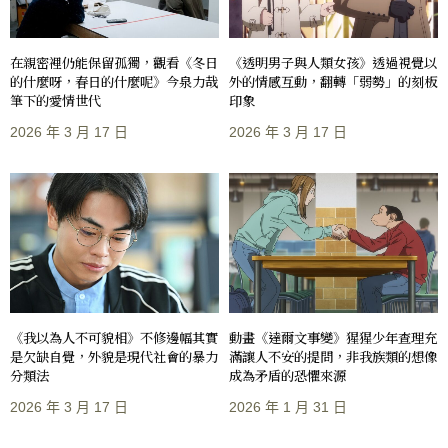
在親密裡仍能保留孤獨，觀看《冬日
《透明男子與人類女孩》透過視覺以
的什麼呀，春日的什麼呢》今泉力哉
外的情感互動，翻轉「弱勢」的刻板
筆下的愛情世代
印象
2026 年 3 月 17 日
2026 年 3 月 17 日
《我以為人不可貌相》不修邊幅其實
動畫《達爾文事變》猩猩少年查理充
是欠缺自覺，外貌是現代社會的暴力
滿讓人不安的提問，非我族類的想像
分類法
成為矛盾的恐懼來源
2026 年 3 月 17 日
2026 年 1 月 31 日