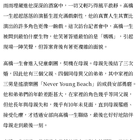
雨雨埋藏進他深深的酒窩中，一切又輕巧得風平浪靜。高橋
一生起起落落的演藝生涯充滿戲劇性，他的真實人生其實比
演出的許多角色更像一齣戲。這次訪台記者會中，高橋一生
被問到最怕什麼生物，他笑著答道最怕的是「媽媽」，引起
現場一陣笑聲，但答案背後有著更複雜的面貌。
高橋一生會進入兒童劇團，契機在母親。母親先後結了三次
婚，因此他有三個父親、四個同母異父的弟弟，其中家裡的
三男是搖滾樂團「Never Young Beach」的成員安部勇磨。
他和弟弟們的年齡差距甚大，在家裡的角色幾乎等同父親，
但他長年與母親失和，幾乎有10年未見面，直到母親罹癌、
接受化療，才透過安部向高橋一生聯絡，最後也好好地陪伴
母親走到最後一刻。