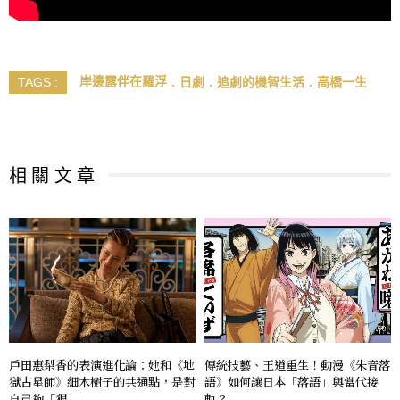
岸邊露伴在羅浮
日劇
追劇的機智生活
高橋一生
TAGS :
相 關 文 章
戶田惠梨香的表演進化論：她和《地
傳統技藝、王道重生！動漫《朱音落
獄占星師》細木樹子的共通點，是對
語》如何讓日本「落語」與當代接
自己夠「狠」
軌？