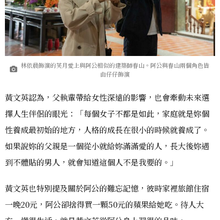
林依晨飾演的芙月愛上與阿公相似的建築師春山。阿公與春山兩個角色皆
由仔仔飾演
黃文英認為，父執輩帶給女性深遠的影響，也會牽動未來選
擇人生伴侶的眼光：「每個女子不都是如此，家庭就是妳個
性養成最初始的地方，人格的成長在很小的時候就養成了。
如果說妳的父親是一個從小就給妳滿滿愛的人，長大後妳遇
到不體貼的男人，就會知道這個人不是我要的。」
黃文英也特別提及關於阿公的難忘記憶，彼時家裡旅館住宿
一晚20元，阿公卻捨得買一顆50元的蘋果給她吃。待人大