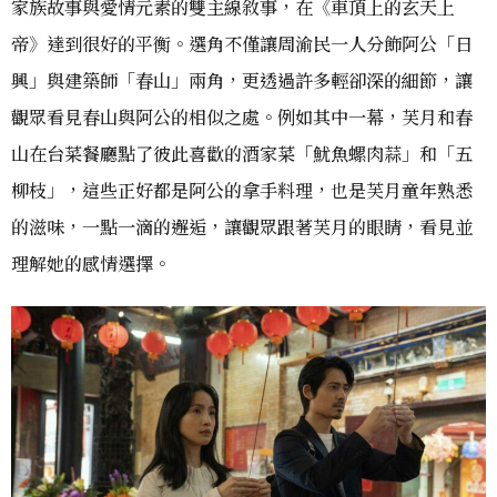
家族故事與愛情元素的雙主線敘事，在《車頂上的玄天上
帝》達到很好的平衡。選角不僅讓周渝民一人分飾阿公「日
興」與建築師「春山」兩角，更透過許多輕卻深的細節，讓
觀眾看見春山與阿公的相似之處。例如其中一幕，芙月和春
山在台菜餐廳點了彼此喜歡的酒家菜「魷魚螺肉蒜」和「五
柳枝」，這些正好都是阿公的拿手料理，也是芙月童年熟悉
的滋味，一點一滴的邂逅，讓觀眾跟著芙月的眼睛，看見並
理解她的感情選擇。