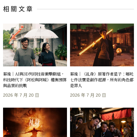
相 關 文 章
幕後｜AI與3D列印技術衝擊劇組，
幕後｜《乩身》原著作者星子：哪吒
科技時代下《阿松與阿暖》權衡預算
七件法寶是創作起源，所有的角色都
與品質的挑戰
是罪人
2026 年 7 月 20 日
2026 年 7 月 20 日