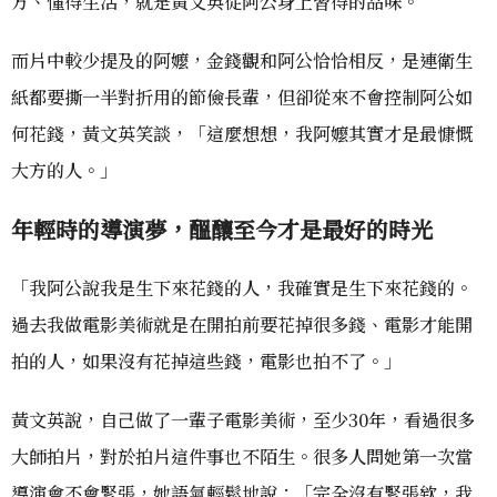
方、懂得生活，就是黃文英從阿公身上習得的品味。
而片中較少提及的阿嬤，金錢觀和阿公恰恰相反，是連衛生
紙都要撕一半對折用的節儉長輩，但卻從來不會控制阿公如
何花錢，黃文英笑談，「這麼想想，我阿嬤其實才是最慷慨
大方的人。」
年輕時的導演夢，醞釀至今才是最好的時光
「我阿公說我是生下來花錢的人，我確實是生下來花錢的。
過去我做電影美術就是在開拍前要花掉很多錢、電影才能開
拍的人，如果沒有花掉這些錢，電影也拍不了。」
黃文英說，自己做了一輩子電影美術，至少30年，看過很多
大師拍片，對於拍片這件事也不陌生。很多人問她第一次當
導演會不會緊張，她語氣輕鬆地說：「完全沒有緊張欸，我