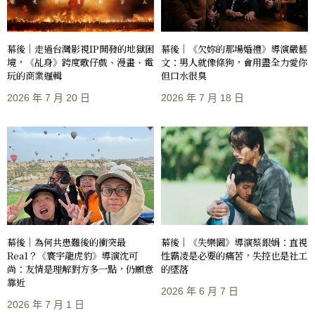
幕後｜走過台灣影視IP開發的地獄困
幕後｜《欠妳的那場婚禮》導演嚴藝
境，《乩身》跨度歌仔戲、漫畫、電
文：男人就像條狗，會用盡全力愛你
玩的商業邏輯
但口水很臭
2026 年 7 月 20 日
2026 年 7 月 18 日
幕後｜《失樂園》導演蔡銀娟：直視
幕後｜為何共患難後的衝突最
性霸凌是必要的痛苦，失控也是社工
Real？《寰宇龍虎豹》導演沈可
的墜落
尚：友情是理解對方多一點，仍願意
靠近
2026 年 6 月 7 日
2026 年 7 月 1 日