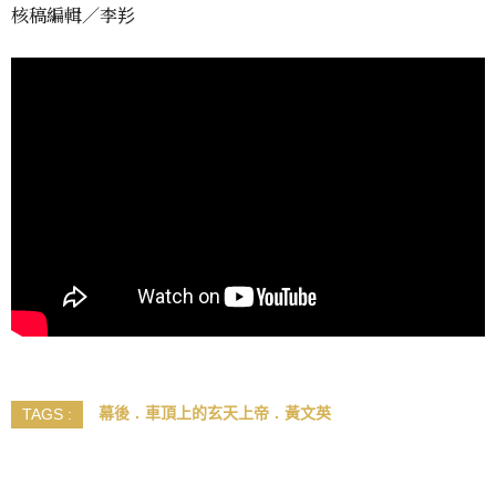
核稿編輯／李羏
幕後
車頂上的玄天上帝
黃文英
TAGS :