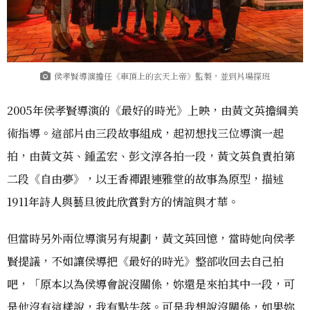
侯孝賢導演擔任《車頂上的玄天上帝》監製，並到片場探班
2005年侯孝賢導演的《最好的時光》上映，由黃文英擔綱美
術指導。這部片由三段故事組成，起初想找三位導演一起
拍，由黃文英、鍾孟宏、彭文淳各拍一段，黃文英負責拍第
二段《自由夢》，以王香禪跟連雅堂的故事為原型，描述
1911年詩人與藝旦彼此欣賞對方的情誼與才華。
但當時另外兩位導演另有規劃，黃文英回憶，當時她向侯孝
賢提議，不如讓侯導把《最好的時光》整部收回去自己拍
吧，「原本以為侯導會說沒關係，妳還是來拍其中一段，可
是他沒有這樣說，我有點失落。可是我想說沒關係，如果妳