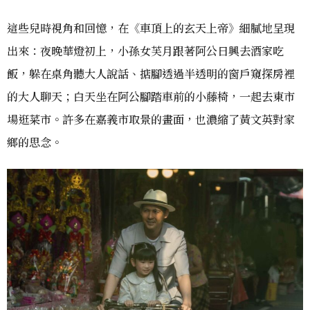
這些兒時視角和回憶，在《車頂上的玄天上帝》細膩地呈現
出來：夜晚華燈初上，小孫女芙月跟著阿公日興去酒家吃
飯，躲在桌角聽大人說話、掂腳透過半透明的窗戶窺探房裡
的大人聊天；白天坐在阿公腳踏車前的小藤椅，一起去東市
場逛菜市。許多在嘉義市取景的畫面，也濃縮了黃文英對家
鄉的思念。