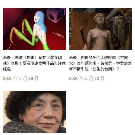
幕後｜動畫《螳螂》竟有《倩女幽
幕後｜四種顏色的太陽呼應《甘露
魂》身影！要看懂謝文明作品先注意
水》百年漂流史，黃邦銓、林君昵為
紅色
何不斷引述〈出生於台灣〉？
2026 年 5 月 28 日
2026 年 5 月 20 日