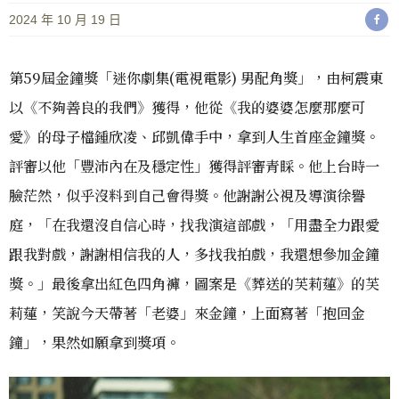
2024 年 10 月 19 日
第59屆金鐘獎「迷你劇集(電視電影) 男配角獎」，由柯震東
以《不夠善良的我們》獲得，他從《我的婆婆怎麼那麼可
愛》的母子檔鍾欣凌、邱凱偉手中，拿到人生首座金鐘獎。
評審以他「豐沛內在及穩定性」獲得評審青睬。他上台時一
臉茫然，似乎沒料到自己會得獎。他謝謝公視及導演徐譽
庭，「在我還沒自信心時，找我演這部戲，「用盡全力跟愛
跟我對戲，謝謝相信我的人，多找我拍戲，我還想參加金鐘
獎。」最後拿出紅色四角褲，圖案是《葬送的芙莉蓮》的芙
莉蓮，笑說今天帶著「老婆」來金鐘，上面寫著「抱回金
鐘」，果然如願拿到獎項。