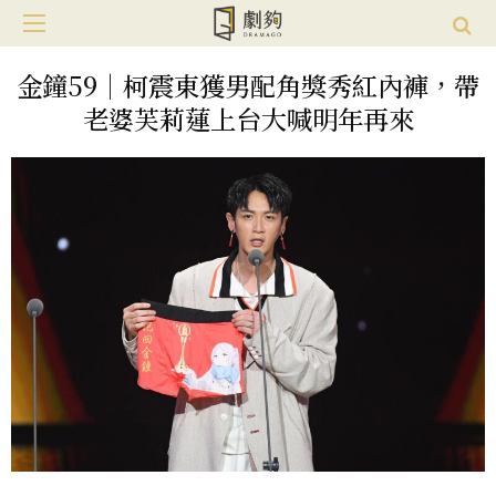
金鐘59｜柯震東獲男配角獎秀紅內褲，帶
老婆芙莉蓮上台大喊明年再來