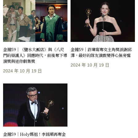
金鐘59｜《鹽水大飯店》與《八尺
金鐘59｜許瑋甯奪女主角獎淚謝邱
門的辯護人》回應時代，前後奪下導
澤，最好的隊友演戲變得心無旁鶩
演獎與迷你劇集獎
2024 年 10 月 19 日
2024 年 10 月 19 日
金鐘59｜Holy媽祖！李銘順再奪金