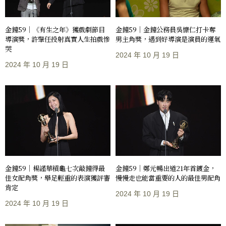
金鐘59｜《有生之年》獲戲劇節目
金鐘59｜金鐘公務員吳慷仁打卡奪
導演獎，許肇任投射真實人生拍戲慘
男主角獎，遇到好導演是演員的運氣
哭
2024 年 10 月 19 日
2024 年 10 月 19 日
金鐘59｜楊謹華槓龜七次敲鐘得最
金鐘59｜鄭元暢出道21年首鍍金，
佳女配角獎，舉足輕重的表演獲評審
慢慢走也能當重要的人的最佳男配角
肯定
2024 年 10 月 19 日
2024 年 10 月 19 日