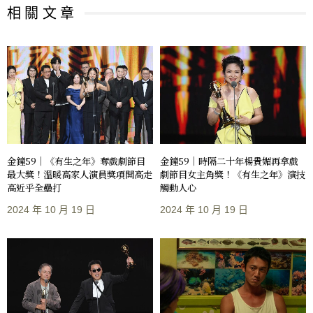
相 關 文 章
金鐘59｜《有生之年》奪戲劇節目
金鐘59｜時隔二十年楊貴媚再拿戲
最大獎！溫暖高家人演員獎項開高走
劇節目女主角獎！《有生之年》演技
高近乎全壘打
觸動人心
2024 年 10 月 19 日
2024 年 10 月 19 日