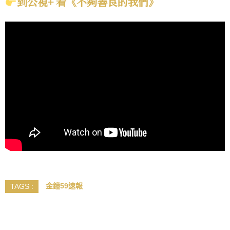
到公視+ 看《不夠善良的我們》
金鐘59速報
TAGS :