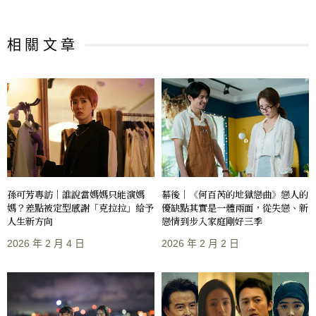
相 關 文 章
孫可芳專訪｜誰說當媽媽只能演媽
幕後｜《何百芮的地獄戀曲》戀人的
媽？差點被定型感謝「克拉拉」給予
優缺點其實是一體兩面，從失戀、新
人生新方向
戀情到步入家庭剛好三季
2026 年 2 月 4 日
2026 年 2 月 2 日