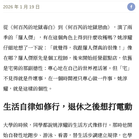
2026 年 1 月 19 日
從《何百芮的地獄毒白》到《何百芮的地獄戀曲》，演了兩
季的「羅人傑」，有在這個角色上得到什麼收穫嗎？姚淳耀
仔細地想了一下說：「就覺得，我跟羅人傑真的很像！」像
在哪？羅人傑原先是個工程師，後來開始經營甜點店，依舊
是宅男的那副德性：專心地在自己的世界裡活著。但「宅」
不見得就是件壞事，在一個時間裡只專心做一件事，姚淳
耀，就是這樣的個性。
生活自律如修行，退休之後想打電動
大學的時候，同學都說姚淳耀的生活方式像修行。那時他開
始自發性地跑步、游泳、看書，替生活步調建立規律，也學