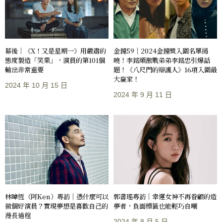
幕後｜《X！又是星期一》用嚴肅的
金鐘59｜2024金鐘獎入圍名單揭
態度製造「笑果」，演員的第101個
曉！李銘順激戰弟弟李銘忠引爆話
輸出非常重要
題！《八尺門的辯護人》16項入圍最
大贏家！
2024 年 10 月 15 日
2024 年 9 月 11 日
林暐恆（阿Ken）專訪｜憑什麼可以
郭書瑤專訪｜幸運女神不再眷顧的造
做個好演員？實現夢想是喜歡自己的
夢者，負面標籤也能輕巧自嘲
漫長過程
2024 年 8 月 5 日