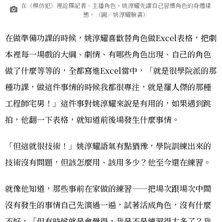
在《模仿犯》裡詮釋記者、主播角色。姚淳耀先讓自己習慣角色的身體樣
態。（圖／姚淳耀臉書）
在做準備功課的時候，姚淳耀喜歡替角色做Excel表格，把劇
本裡每一場戲的大綱、劇情、有哪些角色出現、自己的角色
做了什麼等等的，全都寫進Excel當中，「就是很學院派的那
種功課，做這件事情的時候我都很專注，就是羅人傑的那種
工程師宅男！」這件事對姚淳耀來說是有用的，如果遇到跳
拍，他翻一下表格，就知道前後場發生什麼事情。
「但這就很技術！」姚淳耀語氣有點猶豫，學院訓練出來的
技術沒有問題，但該怎麼用、該用多少？他至今還在練習。
就像他知道，那些事前在家做的練習——把場次跟場次中間
沒有發生的事情自己先演過一遍，試著活成角色，沒有什麼
不好，「但有時候就是會覺得，我是不是練習得太多了？我