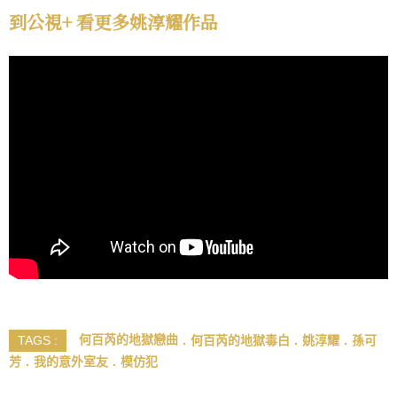
到公視+ 看更多姚淳耀作品
何百芮的地獄戀曲
何百芮的地獄毒白
姚淳耀
孫可
TAGS :
芳
我的意外室友
模仿犯