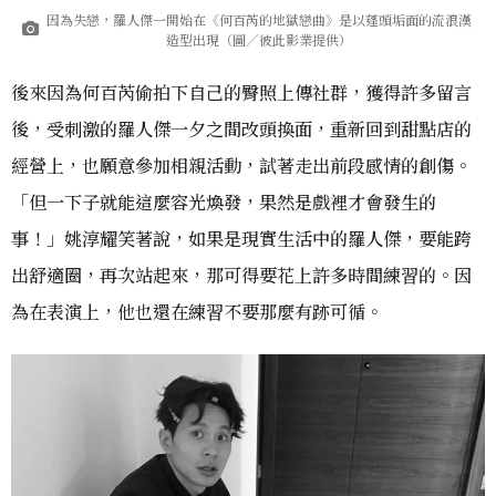
因為失戀，羅人傑一開始在《何百芮的地獄戀曲》是以蓬頭垢面的流浪漢
造型出現（圖／彼此影業提供）
後來因為何百芮偷拍下自己的臀照上傳社群，獲得許多留言
後，受刺激的羅人傑一夕之間改頭換面，重新回到甜點店的
經營上，也願意參加相親活動，試著走出前段感情的創傷。
「但一下子就能這麼容光煥發，果然是戲裡才會發生的
事！」姚淳耀笑著說，如果是現實生活中的羅人傑，要能跨
出舒適圈，再次站起來，那可得要花上許多時間練習的。因
為在表演上，他也還在練習不要那麼有跡可循。