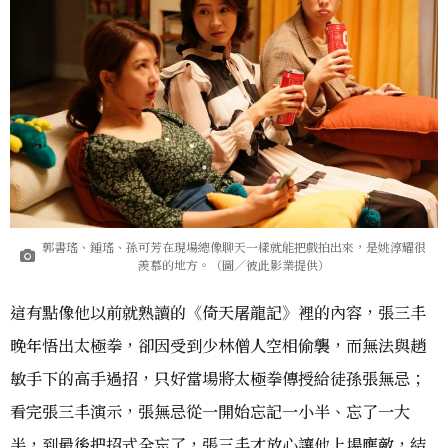
郭書瑤、鍾瑤、孫可芳在現場總像聊天一樣就能把戲拍出來，是姚淳耀很
羨慕的地方。（圖／彼此影業提供）
這有點像他以前就熟讀的《倚天屠龍記》裡的內容，張三丰
晚年悟出太極拳，卻因受到少林僧人空相偷襲，而無法與趙
敏手下的高手過招，只好當場將太極拳傳授給徒孫張無忌；
看完張三丰演示，張無忌從一開始忘記一小半、忘了一大
半，到最後把招式全忘了，張三丰才放心讓他上場應敵，結