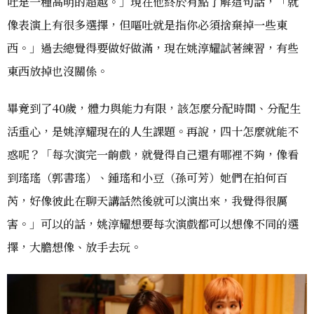
吐是一種高明的超越。」現在他終於有點了解這句話，「就
像表演上有很多選擇，但嘔吐就是指你必須捨棄掉一些東
西。」過去總覺得要做好做滿，現在姚淳耀試著練習，有些
東西放掉也沒關係。
畢竟到了40歲，體力與能力有限，該怎麼分配時間、分配生
活重心，是姚淳耀現在的人生課題。再說，四十怎麼就能不
惑呢？「每次演完一齣戲，就覺得自己還有哪裡不夠，像看
到瑤瑤（郭書瑤）、鍾瑤和小豆（孫可芳）她們在拍何百
芮，好像彼此在聊天講話然後就可以演出來，我覺得很厲
害。」可以的話，姚淳耀想要每次演戲都可以想像不同的選
擇，大膽想像、放手去玩。