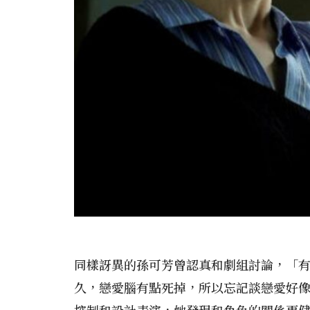
同樣訝異的孫可芳曾認真和劇組討論，「
久，戀愛腦有點死掉，所以忘記談戀愛好
控制和設計表演，她發現和角色的關係更