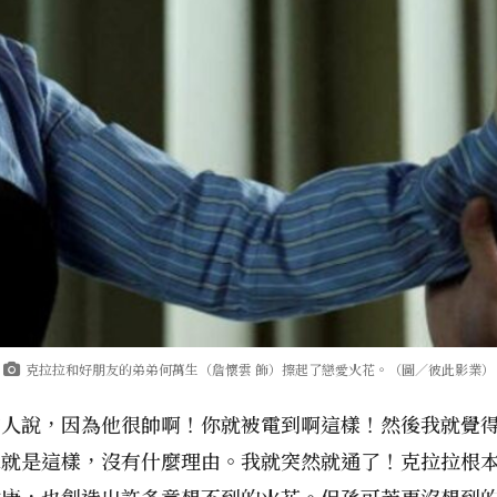
克拉拉和好朋友的弟弟何萬生（詹懷雲 飾）擦起了戀愛火花。（圖／彼此影業）
有人說，因為他很帥啊！你就被電到啊這樣！然後我就覺
像就是這樣，沒有什麼理由。我就突然就通了！克拉拉根
健康，也創造出許多意想不到的火花。但孫可芳更沒想到