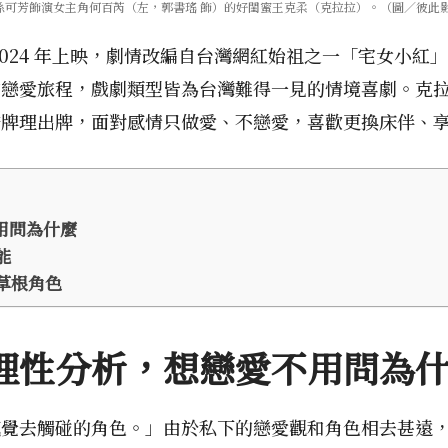
孫可芳飾演女主角何百芮（左，郭書瑤 飾）的好閨蜜王克柔（克拉拉）。（圖／彼此
024 年上映，劇情改編自台灣網紅始祖之一「宅女小紅」
的戀愛旅程，戲劇類型皆為台灣難得一見的情境喜劇。克
按牌理出牌，面對感情只做愛、不戀愛，喜歡更換床伴、
用問為什麼
可能
草根角色
理性分析，想戀愛不用問為
感覺去觸碰的角色。」由於私下的戀愛觀和角色相去甚遠