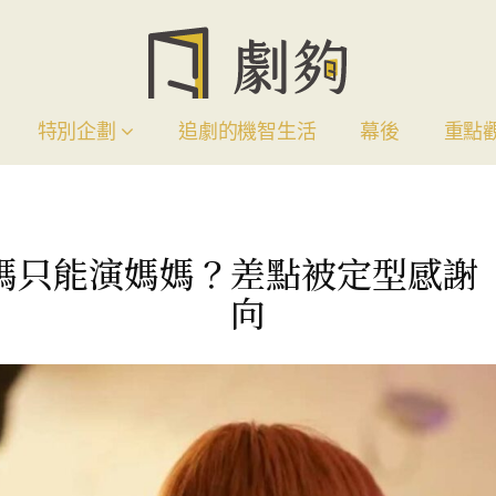
特別企劃
追劇的機智生活
幕後
重點
媽只能演媽媽？差點被定型感謝
向