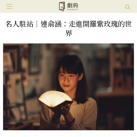
名人駐站｜連俞涵：走進開羅紫玫瑰的世
界