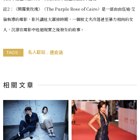
註2：《開羅紫玫瑰》（The Purple Rose of Cairo）是一部由由伍迪·艾
倫執導的電影，影片講述大蕭條時期，一個被丈夫冷落甚至暴力相向的女
人，沉溺在電影中逃避現實之後發生的故事。
名人駐站
連俞涵
TAGS :
相 關 文 章