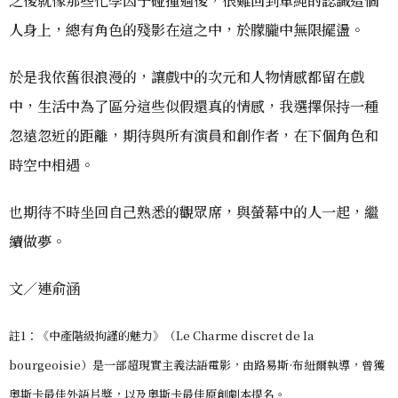
之後就像那些化學因子碰撞過後，很難回到單純的認識這個
人身上，總有角色的殘影在這之中，於朦朧中無限擺盪。
於是我依舊很浪漫的，讓戲中的次元和人物情感都留在戲
中，生活中為了區分這些似假還真的情感，我選擇保持一種
忽遠忽近的距離，期待與所有演員和創作者，在下個角色和
時空中相遇。
也期待不時坐回自己熟悉的觀眾席，與螢幕中的人一起，繼
續做夢。
文／連俞涵
註1：《中產階級拘謹的魅力》（Le Charme discret de la
bourgeoisie）是一部超現實主義法語電影，由路易斯·布紐爾執導，曾獲
奧斯卡最佳外語片獎，以及奧斯卡最佳原創劇本提名。