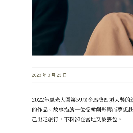
2023 年 3 月 23 日
2022年風光入圍第59屆金馬獎四項大
的作品。故事描繪一位受韓劇影響而夢想
己出走旅行，不料卻在當地又被丟包。