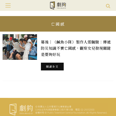
亡國感
幕後｜《鹹魚小隊》製作人張颿駿：傳遞
防災知識不賣亡國感，觀察女兒發現關鍵
是要夠好玩
閱讀全文