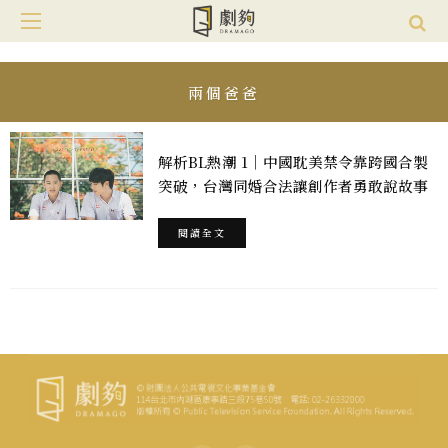
兩個爸爸
解析BL熱潮 1｜中國耽美禁令靠跨國合製
突破，台灣同婚合法讓創作者勇敢說故事
閱讀全文