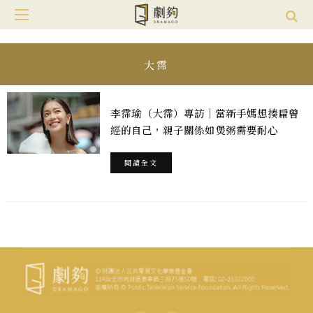
大霈
李霈瑜（大霈）專訪｜當新手媽想揍扁曾
經的自己，親子關係如煲粥需要耐心
閱讀全文