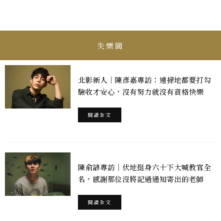
失樂園
北影新人｜陳彥嘉專訪：連掃地都要打勾
驗收才安心，沒有努力就沒有資格快樂
閱讀全文
陳俞諺專訪｜伏地挺身六十下大喊教官全
名，感謝那位沒將記過通知寄出的老師
閱讀全文