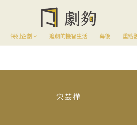
特別企劃
追劇的機智生活
幕後
重點
宋芸樺