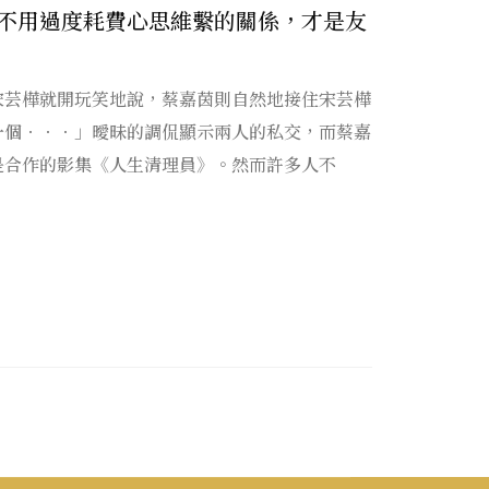
不用過度耗費心思維繫的關係，才是友
宋芸樺就開玩笑地說，蔡嘉茵則自然地接住宋芸樺
一個．．．」曖昧的調侃顯示兩人的私交，而蔡嘉
是合作的影集《人生清理員》。然而許多人不