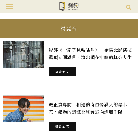
楊麗音
影評《一家子兒咕咕叫》｜金馬北影演技
獎項入圍滿貫，演出鎖在牢籠的無奈人生
閱讀全文
嚴正嵐專訪｜相遇的奇蹟像滿天的爆米
花，錯過的遺憾也終會迎向燦爛千陽
閱讀全文