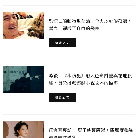
吳慷仁的動物進化論：全力以赴的孤狼，
奮力一躍成了自由的飛鳥
閱讀全文
幕後｜《模仿犯》融入色彩計畫與在地脈
絡，勇於挑戰超越小說文本的標準
閱讀全文
江宜蓉專訪｜ 雙子糾葛魔羯，四塊麻糬暴
露高敏感體質