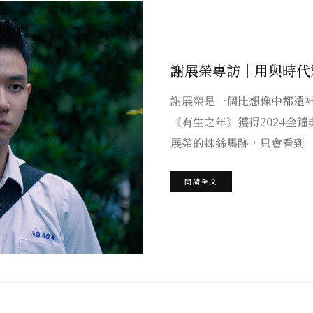
謝展榮專訪｜用與時代
謝展榮是一個比想像中都還
《有生之年》獲得2024金
展榮的蛛絲馬跡，只會看到
閱讀全文