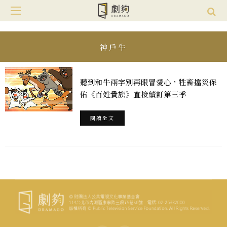
神戶牛
聽到和牛兩字別再眼冒愛心，牲畜擋災保
佑《百姓貴族》直接續訂第三季
閱讀全文