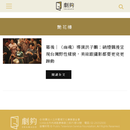
艷花樓
幕後｜《商魂》導演洪子鵬：硝煙彌漫呈
現台灣野性樣貌，美術跟攝影都要更兇更
躁動
閱讀全文