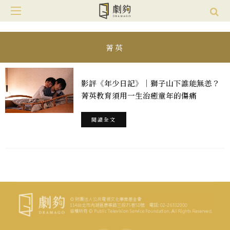
菁英
影評《年少日記》｜獅子山下誰能無恙？
菁英教育須用一生治癒童年的傷痛
閱讀全文