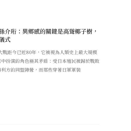
孫介珩：異鄉感的關鍵是高聳椰子樹，
儀式
界大戰距今已近80年，它被視為人類史上最大規模
當中扮演的角色極其矛盾：受日本殖民被歸於戰敗
勝利方的同盟陣營，而那些穿著日軍軍裝