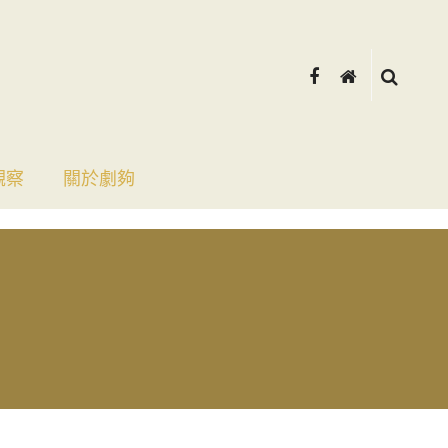
觀察
關於劇夠