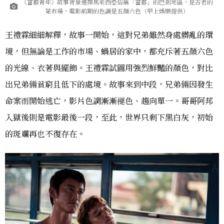
《富都青年》故事背景選擇馬來西亞俗稱「富都」的巴剎地區，是古老的
菜市場，電影前期的色調是五顏六色（甲上娛樂提供）
王禮霖細細解釋，故事一開始，這對兄弟雖然身處髒亂的環
境，但無論是工作的市場、蝸居的家中，都充斥著五顏六色
的光線、衣著與擺飾。王禮霖試圖用強烈鮮豔的顏色，對比
出兄弟倆貧窮且低下的處境。故事來到中段，兄弟倆因發生
命案而開始逃亡，影片色調漸漸褪色、趨向單一。哥哥阿邦
入獄後則是電影最後一段，至此，世界只剩下黑白灰，初始
的斑斕再也不復存在。