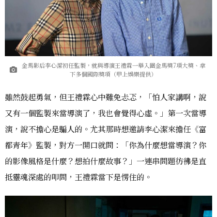
金馬影后李心潔初任監製，就與導演王禮霖一舉入圍金馬獎7項大獎、拿
下多個國際獎項（甲上娛樂提供）
雖然鼓起勇氣，但王禮霖心中難免忐忑，「怕人家講啊，說
又有一個監製來當導演了，我也會覺得心虛。」第一次當導
演，說不擔心是騙人的。尤其那時想邀請李心潔來擔任《富
都青年》監製，對方一開口就問：「你為什麼想當導演？你
的影像風格是什麼？想拍什麼故事？」一連串問題彷彿是直
抵靈魂深處的叩問，王禮霖當下是愣住的。