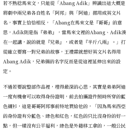
若不熟稔馬來文，只能從「Abang Adik」辨識出這大概是
將劇中兩兄弟各自姓名「阿邦」與「阿迪」挪用成英文片
名，事實上恰恰相反，「Abang在馬來文是『哥哥』的意
思，Adik則是指『弟弟』，當馬來文裡的Abang、Adik湊
在一起講，說的就是『兄弟』，或者是『半斤八兩』。」打
從確立要寫一對兄弟的故事，王禮霖就想好英文片名得用
Abang Adik，兄弟倆的名字反而是從這裡延伸出來的設
定。
不過若要說整部作品裡，埋得最深的心思，其實是弟弟阿迪
一度有機會可以取得身份證明，前去拍攝證件照時所穿的藍
色襯衫，這是哥哥阿邦事前特地買給他的，「因為馬來西亞
的身份證有分藍色、綠色和紅色，紅色的只比沒身份的好一
點，但一樣沒有公平福利，綠色是外籍移工拿的，一般公民