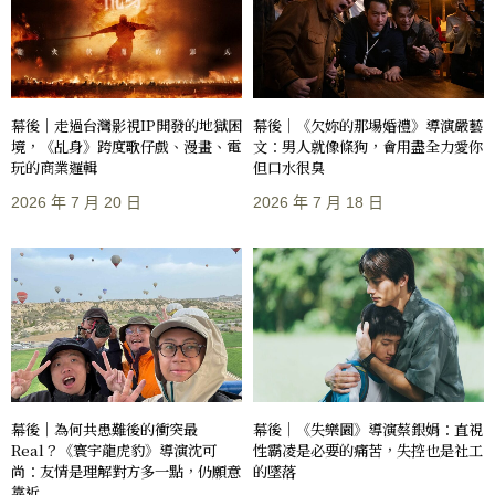
幕後｜走過台灣影視IP開發的地獄困
幕後｜《欠妳的那場婚禮》導演嚴藝
境，《乩身》跨度歌仔戲、漫畫、電
文：男人就像條狗，會用盡全力愛你
玩的商業邏輯
但口水很臭
2026 年 7 月 20 日
2026 年 7 月 18 日
幕後｜《失樂園》導演蔡銀娟：直視
幕後｜為何共患難後的衝突最
性霸凌是必要的痛苦，失控也是社工
Real？《寰宇龍虎豹》導演沈可
的墜落
尚：友情是理解對方多一點，仍願意
靠近