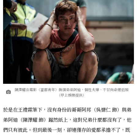
陳澤耀在電影《富都青年》飾演弟弟阿迪，個性火爆、不甘向命運低頭
（甲上娛樂提供）
於是在王禮霖筆下，沒有身份的哥哥阿邦（吳慷仁 飾）與弟
弟阿迪（陳澤耀 飾）躍然紙上，這對兄弟什麼都沒有了，他
們只有彼此。但到最後一刻，卻連僅存的愛都承擔不了，既