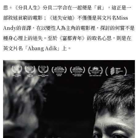
思。《分貝人生》分貝二字合在一起便是「貧」，這正是一
部敘述貧窮的電影；《迷失安迪》不僅僅是英文片名Miss
Andy的音譯，在以變性人為主角的電影裡，探討的何嘗不是
種身心理上的迷失。至於《富都青年》的取名心思，則是在
英文片名「Abang Adik」上。