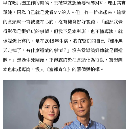
早在唱片圈工作的時候，王禮霖就想過要執導MV，理由其實
單純，因為自己就是愛看MV的人。但工作一忙碌起來，這樣
的念頭就一直被擺在心底，沒有機會好好實踐。「雖然我覺
得影像是很好玩的事情，但我不是本科班，也不懂導演，就
像媒體上寫的，是在2018年生病，我在醫院問自己『如果明
天走掉了，有什麼遺憾的事情？』沒有當導演好像就是個遺
憾。」走過生死關頭，王禮霖終於把念頭化為行動，寫起劇
本也執起導筒，投入《富都青年》的籌備與拍攝。