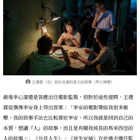
王禮霖（右）拍片在意的是人的故事（甲上娛樂）
最後李心潔還是答應出任電影監製，但對於這些提問，王禮
霖從偶像李安身上得出答案：「李安的電影帶給我很多衝
擊，我的敘事手法也比較靠近李安，所以我就是回到自己的
本質，想講『人』的故事，而且是有關我成長的馬來西亞的
人的故事。」《分貝人生》、《迷失安迪》在他過去擔任監