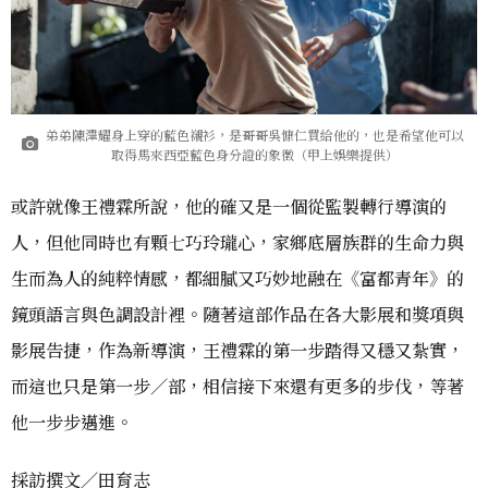
弟弟陳澤耀身上穿的藍色襯衫，是哥哥吳慷仁買給他的，也是希望他可以
取得馬來西亞藍色身分證的象徵（甲上娛樂提供）
或許就像王禮霖所說，他的確又是一個從監製轉行導演的
人，但他同時也有顆七巧玲瓏心，家鄉底層族群的生命力與
生而為人的純粹情感，都細膩又巧妙地融在《富都青年》的
鏡頭語言與色調設計裡。隨著這部作品在各大影展和獎項與
影展告捷，作為新導演，王禮霖的第一步踏得又穩又紮實，
而這也只是第一步／部，相信接下來還有更多的步伐，等著
他一步步邁進。
採訪撰文／田育志