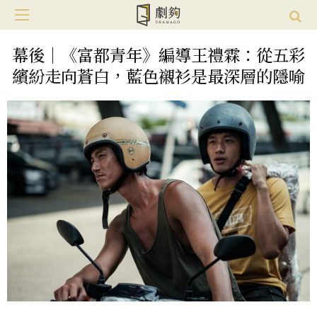
幕後｜《富都青年》編導王禮霖：從五彩
繽紛走向蒼白，藍色襯衫是最深層的隱喻