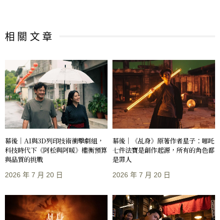
相 關 文 章
幕後｜AI與3D列印技術衝擊劇組，
幕後｜《乩身》原著作者星子：哪吒
科技時代下《阿松與阿暖》權衡預算
七件法寶是創作起源，所有的角色都
與品質的挑戰
是罪人
2026 年 7 月 20 日
2026 年 7 月 20 日