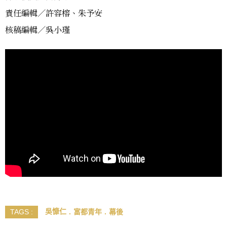
責任編輯／許容榕、朱予安
核稿編輯／吳小瑾
吳慷仁
富都青年
幕後
TAGS :