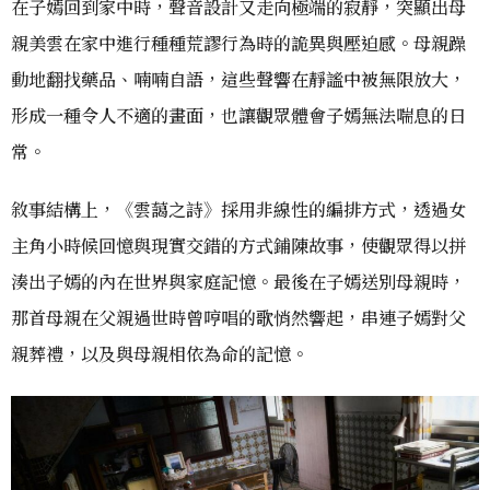
在子嫣回到家中時，聲音設計又走向極端的寂靜，突顯出母
親美雲在家中進行種種荒謬行為時的詭異與壓迫感。母親躁
動地翻找藥品、喃喃自語，這些聲響在靜謐中被無限放大，
形成一種令人不適的畫面，也讓觀眾體會子嫣無法喘息的日
常。
敘事結構上，《雲藹之詩》採用非線性的編排方式，透過女
主角小時候回憶與現實交錯的方式鋪陳故事，使觀眾得以拼
湊出子嫣的內在世界與家庭記憶。最後在子嫣送別母親時，
那首母親在父親過世時曾哼唱的歌悄然響起，串連子嫣對父
親葬禮，以及與母親相依為命的記憶。