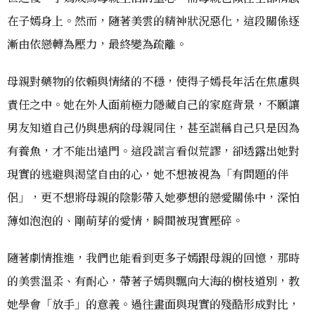
在子嫣身上。然而，隨著美雲的精神狀況惡化，這段關係逐
漸由依戀轉為壓力，最終變為疏離。
母親對藥物的依賴與情緒的不穩，使得子嫣長年活在焦慮與
責任之中。她在外人面前極力隱藏自己的家庭背景，不願讓
男友知道自己仍與患病的母親同住，甚至謊稱自己只是因為
有養魚，才不能出遠門。這段謊言看似荒謬，卻透露出她對
現實的逃避與渴望自由的心，她不想被視為「有問題的伴
侶」，更不想將母親的陰影帶入她夢想的戀愛關係中，深怕
薄如泡泡的、剛萌芽的愛情，瞬間被現實壓碎。
隨著劇情推進，我們也能看到更多子嫣跟母親的回憶，那時
的美雲溫柔、有耐心，帶著子嫣與飄向大海的樹枝道別，教
她學會「放手」的意義。過往畫面與現實的殘酷形成對比，