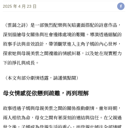
2025 年 4 月 23 日
《雲藹之詩》是一部強烈配樂與灰暗畫面搭配的詩意作品，
深刻描繪母女關係與社會邊緣處境的艱難。導演透過細膩的
敘事手法與音效設計，帶領觀眾進入主角子嫣的內心世界，
探索她與母親美雲之間複雜的情感糾葛，以及她在現實壓力
下的掙扎與成長。
（本文有部分劇情透露，請謹慎點閱）
母女情感從依戀到疏離，再到理解
故事透過子嫣與母親美雲之間的關係推動劇情。童年時期，
兩人相依為命，母女之間有著深刻的連結與信任。在父親過
世之後，子嫣成為母親生活的重心，而母親也傾注全部情感