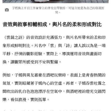
子嫣換上平日工作會穿上的孝女白琴裝扮，可這次她是為自己的母親而
哭。
音效與敘事相輔相成，與片名的柔和形成對比
《雲藹之詩》的音效設計充滿張力，與片名所帶來的柔和印
象形成鮮明對比。片名中「雲」與「詩」讓人誤以為是一場
平靜、抒情的觀影經驗，實際上，導演運用音效與畫面切
換，讓觀眾所感受到不安與緊繃。
例如，子嫣與男友嘉豪在酒吧玩樂時，表面上是青春熱鬧的
氣氛，實則暗藏著子嫣內心的空虛。再者，子嫣吞雲吐霧之
間吹出的乳白色泡泡漂浮在空氣中，與酒吧裡的燈光交錯閃
爍，看似浪漫，實則孤單。