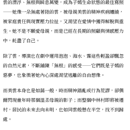
雲的漂浮、無根與瞬息萬變，成為子嫣生命狀態的最佳寫照
——她像一朵無處著陸的雲，被母親美雲的精神疾病纏繞，
被家庭責任與現實壓力拉扯，又渴望在愛情中獲得解脫與重
生。她不是不願愛母親，而是已經在長期的照顧與情感壓力
中，耗盡了自己。
除了雲，導演也在劇中運用泡泡、海水、霧這些輕盈卻飄忽
的自然元素，不斷鋪陳「無根」的感受——它們既是子嫣的
惡夢，也象徵著她內心深處渴望逃離的自由想像。
而美雲本身也是如藹一般，時而精神錯亂或行為荒謬，卻偶
爾閃現童年時那個溫柔母親的影子；而整個中林村即將被遷
村，居民的未來去向未明，也如同雲般懸在半空，找不到歸
處。