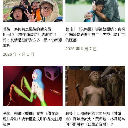
幕後｜《失樂園》導演蔡銀娟：直視
幕後｜為何共患難後的衝突最
性霸凌是必要的痛苦，失控也是社工
Real？《寰宇龍虎豹》導演沈可
的墜落
尚：友情是理解對方多一點，仍願意
靠近
2026 年 6 月 7 日
2026 年 7 月 1 日
幕後｜動畫《螳螂》竟有《倩女幽
幕後｜四種顏色的太陽呼應《甘露
魂》身影！要看懂謝文明作品先注意
水》百年漂流史，黃邦銓、林君昵為
紅色
何不斷引述〈出生於台灣〉？