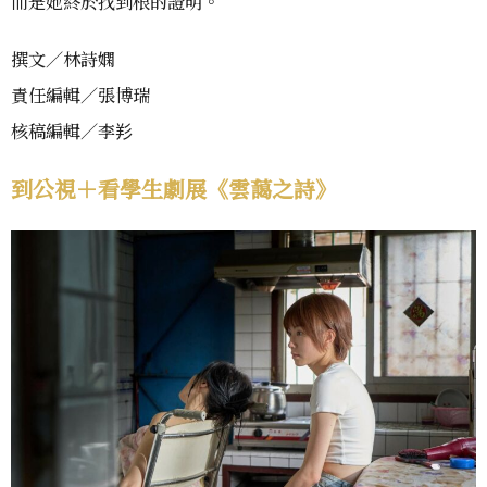
而是她終於找到根的證明。
撰文／林詩嫻
責任編輯／張博瑞
核稿編輯／李羏
到公視＋看學生劇展《雲藹之詩》