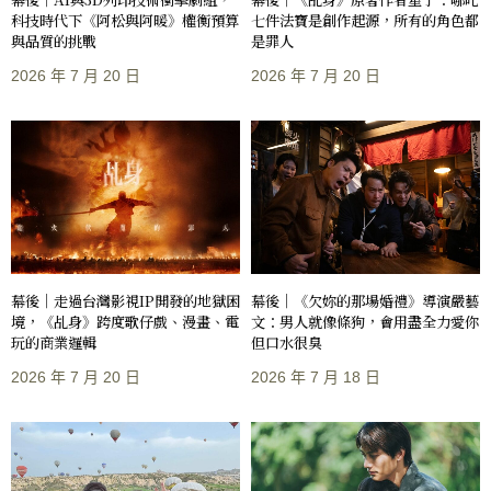
科技時代下《阿松與阿暖》權衡預算
七件法寶是創作起源，所有的角色都
與品質的挑戰
是罪人
2026 年 7 月 20 日
2026 年 7 月 20 日
幕後｜走過台灣影視IP開發的地獄困
幕後｜《欠妳的那場婚禮》導演嚴藝
境，《乩身》跨度歌仔戲、漫畫、電
文：男人就像條狗，會用盡全力愛你
玩的商業邏輯
但口水很臭
2026 年 7 月 20 日
2026 年 7 月 18 日