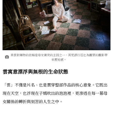
美雲對藥物的依賴是母女衝突的主因之一，其荒謬行徑也為觀眾的觀影帶
來壓迫感。
雲寓意漂浮與無根的生命狀態
「雲」不僅是片名、也是貫穿整部作品的核心意象。它既出
現在天空，也浮現在子嫣吹出的泡泡裡，更滲透在每一幕母
女關係的轉折與刻苦的人生之中。