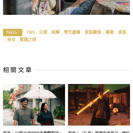
TBS
公視
和解
學生劇展
家庭關係
幕後
成長
TAGS :
母女
雲藹之詩
相 關 文 章
幕後｜AI與3D列印技術衝擊劇組，
幕後｜《乩身》原著作者星子：哪吒