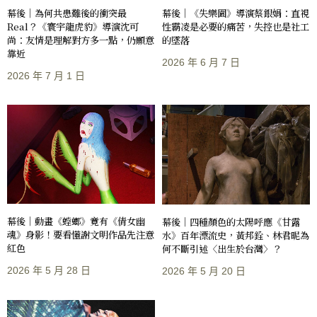
幕後｜《失樂園》導演蔡銀娟：直視
幕後｜為何共患難後的衝突最
性霸凌是必要的痛苦，失控也是社工
Real？《寰宇龍虎豹》導演沈可
的墜落
尚：友情是理解對方多一點，仍願意
靠近
2026 年 6 月 7 日
2026 年 7 月 1 日
幕後｜動畫《螳螂》竟有《倩女幽
幕後｜四種顏色的太陽呼應《甘露
魂》身影！要看懂謝文明作品先注意
水》百年漂流史，黃邦銓、林君昵為
紅色
何不斷引述〈出生於台灣〉？
2026 年 5 月 28 日
2026 年 5 月 20 日