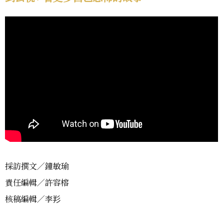
採訪撰文／鐘敏瑜
責任編輯／許容榕
核稿編輯／李羏