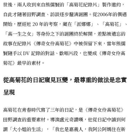
世後，兩人收到來自熊儒賢的「高菊花紀錄片」製作邀約，
自此才隨著田野調查、訪談逐步釐清謎團。從2006年的偶遇
開始，歷經近 20 年的考察，藏在「派娜娜」、「高菊花」、
「高一生之女」等身份之下的謎團終於解開，差點被遺忘的
故事在紀錄片《傳奇女伶高菊花》中被保留下來，當年熊儒
賢隨手以 DV 記錄的對話、歡唱片段，也變成《傳奇女伶高
菊花》最早的素材。
從高菊花的日記窺見巨變，最尊重的做法是忠實
呈現
高菊花在青春時代寫了三年的日記，是《傳奇女伶高菊花》
田野調查的重要素材。導演盧元奇讚嘆，他從日記中讀到何
謂「大小姐的生活」，「我也是嘉義人，我阿公阿媽住在新