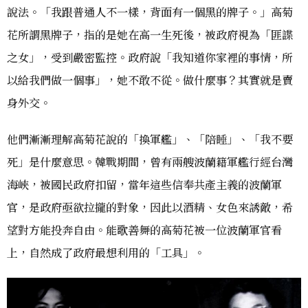
說法。「我跟普通人不一樣，背面有一個黑的牌子。」高菊
花所謂黑牌子，指的是她在高一生死後，被政府視為「匪諜
之女」，受到嚴密監控。政府說「我知道你家裡的事情，所
以給我們做一個事」，她不敢不從。做什麼事？其實就是賣
身外交。
他們漸漸理解高菊花說的「換軍艦」、「陪睡」、「我不要
死」是什麼意思。韓戰期間，曾有兩艘波蘭籍軍艦行經台灣
海峽，被國民政府扣留，當年這些信奉共產主義的波蘭軍
官，是政府亟欲拉攏的對象，因此以酒精、女色來誘敵，希
望對方能投奔自由。能歌善舞的高菊花被一位波蘭軍官看
上，自然成了政府最想利用的「工具」。