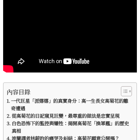
內容目錄
一代巨星「派娜娜」的真實身分：高一生長女高菊花的離
奇遭遇
從高菊花的日記窺見巨變，最尊重的做法是忠實呈現
白色恐怖下的監控與犧牲：揭開高菊花「換軍艦」的歷史
真相
波蘭譯者林蔚昀的痛哭及糾結：高菊花願意公開嗎？