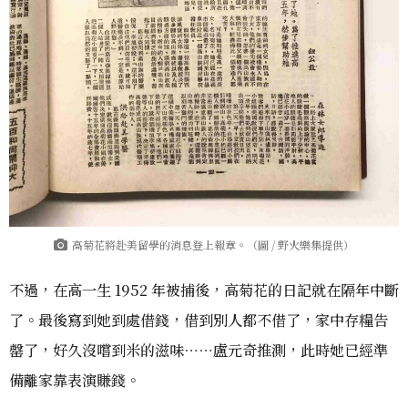
高菊花將赴美留學的消息登上報章。（圖 / 野火樂集提供）
不過，在高一生 1952 年被捕後，高菊花的日記就在隔年中斷
了。最後寫到她到處借錢，借到別人都不借了，家中存糧告
罄了，好久沒嚐到米的滋味⋯⋯盧元奇推測，此時她已經準
備離家靠表演賺錢。