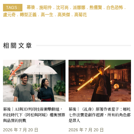
幕後
施昭伶
沈可尚
派娜娜
熊儒賢
白色恐怖
TAGS :
盧元奇
轉型正義
高一生
高英傑
高菊花
相 關 文 章
幕後｜AI與3D列印技術衝擊劇組，
幕後｜《乩身》原著作者星子：哪吒
科技時代下《阿松與阿暖》權衡預算
七件法寶是創作起源，所有的角色都
與品質的挑戰
是罪人
2026 年 7 月 20 日
2026 年 7 月 20 日