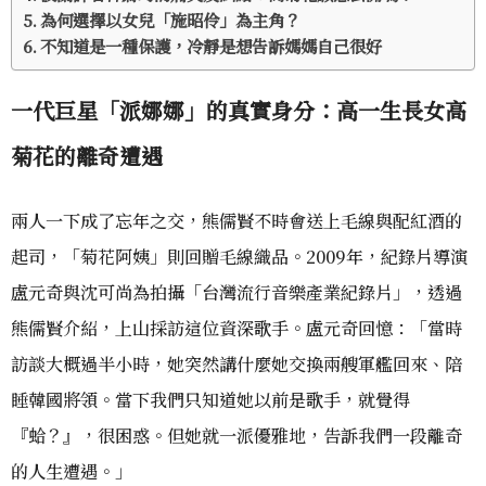
為何選擇以女兒「施昭伶」為主角？
不知道是一種保護，冷靜是想告訴媽媽自己很好
一代巨星「派娜娜」的真實身分：高一生長女高
菊花的離奇遭遇
兩人一下成了忘年之交，熊儒賢不時會送上毛線與配紅酒的
起司，「菊花阿姨」則回贈毛線織品。2009年，紀錄片導演
盧元奇與沈可尚為拍攝「台灣流行音樂產業紀錄片」，透過
熊儒賢介紹，上山採訪這位資深歌手。盧元奇回憶：「當時
訪談大概過半小時，她突然講什麼她交換兩艘軍艦回來、陪
睡韓國將領。當下我們只知道她以前是歌手，就覺得
『蛤？』，很困惑。但她就一派優雅地，告訴我們一段離奇
的人生遭遇。」