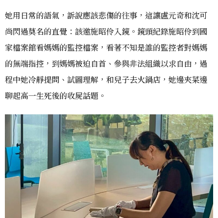
她用日常的語氣，訴說應該悲傷的往事，這讓盧元奇和沈可
尚閃過莫名的直覺：該邀施昭伶入鏡。鏡頭紀錄施昭伶到國
家檔案館看媽媽的監控檔案，看著不知是誰的監控者對媽媽
的無端指控，到媽媽被迫自首、參與非法組織以求自由，過
程中她冷靜提問、試圖理解，和兒子去火鍋店，她邊夾菜邊
聊起高一生死後的收屍話題。