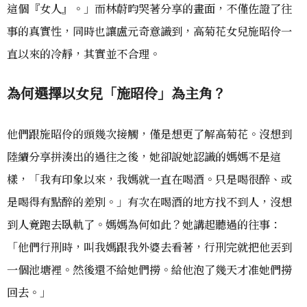
這個『女人』。」而林蔚昀哭著分享的畫面，不僅佐證了往
事的真實性，同時也讓盧元奇意識到，高菊花女兒施昭伶一
直以來的冷靜，其實並不合理。
為何選擇以女兒「施昭伶」為主角？
他們跟施昭伶的頭幾次接觸，僅是想更了解高菊花。沒想到
陸續分享拼湊出的過往之後，她卻說她認識的媽媽不是這
樣，「我有印象以來，我媽就一直在喝酒。只是喝很醉、或
是喝得有點醉的差別。」有次在喝酒的地方找不到人，沒想
到人竟跑去臥軌了。媽媽為何如此？她講起聽過的往事：
「他們行刑時，叫我媽跟我外婆去看著，行刑完就把他丟到
一個池塘裡。然後還不給她們撈。給他泡了幾天才准她們撈
回去。」