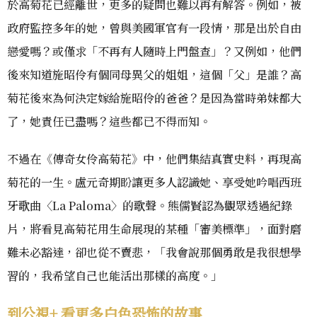
於高菊花已經離世，更多的疑問也難以再有解答。例如，被
政府監控多年的她，曾與美國軍官有一段情，那是出於自由
戀愛嗎？或僅求「不再有人隨時上門盤查」？又例如，他們
後來知道施昭伶有個同母異父的姐姐，這個「父」是誰？高
菊花後來為何決定嫁給施昭伶的爸爸？是因為當時弟妹都大
了，她責任已盡嗎？這些都已不得而知。
不過在《傳奇女伶高菊花》中，他們集結真實史料，再現高
菊花的一生。盧元奇期盼讓更多人認識她、享受她吟唱西班
牙歌曲〈La Paloma〉的歌聲。熊儒賢認為觀眾透過紀錄
片，將看見高菊花用生命展現的某種「審美標準」，面對磨
難未必豁達，卻也從不賣悲，「我會說那個勇敢是我很想學
習的，我希望自己也能活出那樣的高度。」
到公視+ 看更多白色恐怖的故事