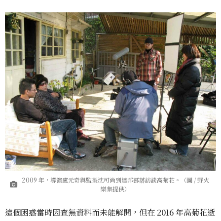
2009 年，導演盧元奇與監製沈可尚到達邦部落訪談高菊花。（圖 / 野火
樂集提供）
這個困惑當時因查無資料而未能解開，但在 2016 年高菊花逝