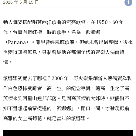
2026 年 5 月 15 日
動人舞姿搭配唱著西洋歌曲的宏亮歌聲，在 1950、60 年
代，台灣有個紅極一時的歌手，名為「派娜娜」
（Panana）。雖說曾經風靡歌廳，但她未曾出過專輯，後來
也變得無聲無息，只剩曾經活在那個年代的音樂人偶爾追
憶。
派娜娜究竟去了哪裡？2006 年，野火樂集創辦人熊儒賢為製
作白色恐怖受難者「高一生」的紀念專輯，隨高一生之子高
英傑來到阿里山達邦部落。見到高英傑的大姊時，熊儒賢不
知不覺想起前輩提過的「派娜娜」，開口一問，才發現眼前
高雅的女士高菊花，就是當年的派娜娜。