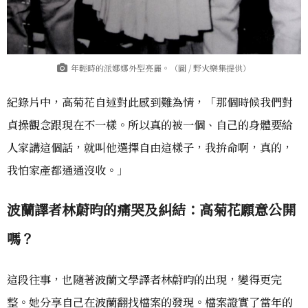
年輕時的派娜娜外型亮麗。（圖 / 野火樂集提供）
紀錄片中，高菊花自述對此感到難為情，「那個時候我們對
貞操觀念跟現在不一樣。所以真的被一個、自己的身體要給
人家講這個話，就叫他選擇自由這樣子，我拚命啊，真的，
我怕家產都通通沒收。」
波蘭譯者林蔚昀的痛哭及糾結：高菊花願意公開
嗎？
這段往事，也隨著波蘭文學譯者林蔚昀的出現，變得更完
整。她分享自己在波蘭翻找檔案的發現。檔案證實了當年的