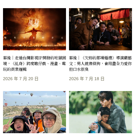
幕後｜走過台灣影視IP開發的地獄困
幕後｜《欠妳的那場婚禮》導演嚴藝
境，《乩身》跨度歌仔戲、漫畫、電
文：男人就像條狗，會用盡全力愛你
玩的商業邏輯
但口水很臭
2026 年 7 月 20 日
2026 年 7 月 18 日