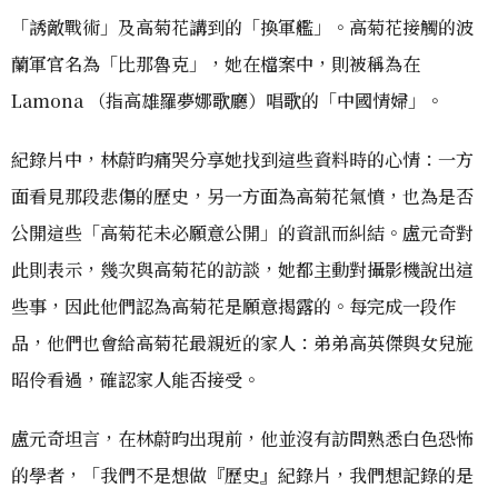
「誘敵戰術」及高菊花講到的「換軍艦」。高菊花接觸的波
蘭軍官名為「比那魯克」，她在檔案中，則被稱為在
Lamona （指高雄羅夢娜歌廳）唱歌的「中國情婦」。
紀錄片中，林蔚昀痛哭分享她找到這些資料時的心情：一方
面看見那段悲傷的歷史，另一方面為高菊花氣憤，也為是否
公開這些「高菊花未必願意公開」的資訊而糾結。盧元奇對
此則表示，幾次與高菊花的訪談，她都主動對攝影機說出這
些事，因此他們認為高菊花是願意揭露的。每完成一段作
品，他們也會給高菊花最親近的家人：弟弟高英傑與女兒施
昭伶看過，確認家人能否接受。
盧元奇坦言，在林蔚昀出現前，他並沒有訪問熟悉白色恐怖
的學者，「我們不是想做『歷史』紀錄片，我們想記錄的是