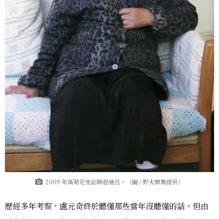
2009 年高菊花受訪聊起過往。（圖 / 野火樂集提供）
歷經多年考察，盧元奇終於聽懂那些當年沒聽懂的話。但由