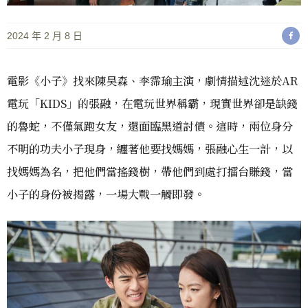
2024 年 2 月 8 日
電影《小子》找來陳昊森、李霈瑜主演，劇情描述沈迷於AR
電玩「KIDS」的張融，在電玩世界稱霸，現實世界卻是缺錢
的魯蛇，不僅氣跑女友，還面臨黑道討債。這時，兩位身分
不明的功夫小子現身，纏著他要找媽媽，張融心生一計，以
找媽媽為名，把他們當搖錢樹，帶他們到處打擂台賺錢，當
小子的身份被揭露，一場大戰一觸即發。