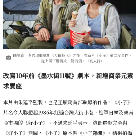
陳昊森、李霈瑜繼戲劇《大債時代》之後，在新片《小子》第二度合作，
從上司下屬變成一對情侶。（良人行）
改寫10年前《墨水街11號》劇本，新增商業元素
求賣座
本片由朱延平監製，也是王毓琦首部執導的作品，《小子》
片名令人聯想起1986年紅遍台灣大街小巷、進軍日韓及東南
亞市場的《好小子》。不過朱延平表示，這部電影完全與
《好小子》無關，《小子》原本叫《小子難纏》，結果拍攝