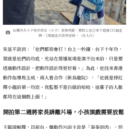
台灣功夫小子吳宗修在《小子》表現亮眼，實際上他已拿下超過315面金
牌，2度破金氏世界紀錄。（良人行）
朱延平談到：「他們都很會打！台上一秒鐘、台下十年功，
那就是他們的功底，光站在那邊氣場是演不出來的，只是要
透過動作設計，把動作設計得更好看。」為此，他找來香港
動作指導馬玉成，兩人曾合作《新烏龍院》，「他就是捧紅
釋小龍的第一功臣。我監製不是白做的哈哈，這輩子的人脈
都用在這個戲上面！」
開拍第二週將家長請離片場，小孩演戲需要放鬆
王毓琦解釋，目前台、韓動作片的主流是「拳拳到肉」，但