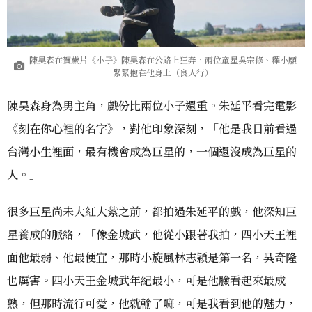
陳昊森在賀歲片《小子》陳昊森在公路上狂奔，兩位童星吳宗修、釋小願
緊緊抱在他身上（良人行）
陳昊森身為男主角，戲份比兩位小子還重。朱延平看完電影
《刻在你心裡的名字》，對他印象深刻，「他是我目前看過
台灣小生裡面，最有機會成為巨星的，一個還沒成為巨星的
人。」
很多巨星尚未大紅大紫之前，都拍過朱延平的戲，他深知巨
星養成的脈絡，「像金城武，他從小跟著我拍，四小天王裡
面他最弱、他最便宜，那時小旋風林志穎是第一名，吳奇隆
也厲害。四小天王金城武年紀最小，可是他臉看起來最成
熟，但那時流行可愛，他就輸了嘛，可是我看到他的魅力，