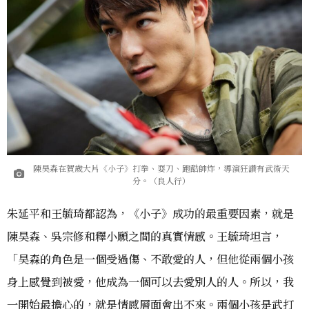
陳昊森在賀歲大片《小子》打拳、耍刀、跑酷帥炸，導演狂讚有武術天
分。（良人行）
朱延平和王毓琦都認為，《小子》成功的最重要因素，就是
陳昊森、吳宗修和釋小願之間的真實情感。王毓琦坦言，
「昊森的角色是一個受過傷、不敢愛的人，但他從兩個小孩
身上感覺到被愛，他成為一個可以去愛別人的人。所以，我
一開始最擔心的，就是情感層面會出不來。兩個小孩是武打