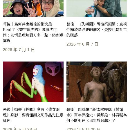
幕後｜《失樂園》導演蔡銀娟：直視
幕後｜為何共患難後的衝突最
性霸凌是必要的痛苦，失控也是社工
Real？《寰宇龍虎豹》導演沈可
的墜落
尚：友情是理解對方多一點，仍願意
靠近
2026 年 6 月 7 日
2026 年 7 月 1 日
幕後｜動畫《螳螂》竟有《倩女幽
幕後｜四種顏色的太陽呼應《甘露
魂》身影！要看懂謝文明作品先注意
水》百年漂流史，黃邦銓、林君昵為
紅色
何不斷引述〈出生於台灣〉？
2026 年 5 月 28 日
2026 年 5 月 20 日