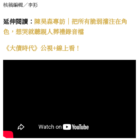
核稿編輯／李羏
延伸閱讀：
陳昊森專訪｜把所有脆弱灌注在角
色，想哭就聽親人葬禮錄音檔
《大債時代》公視+線上看！