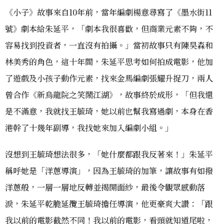
《小子》故事來自10年前，當年編劇楊意尋寫了《墨水街11
號》劇本給朱延平，「劇本我很喜歡，但商業元素不夠，不
容易找到投資者，一直沒有拍攝。」當初故事只有陳昊森和
林美秀的角色，這十年間，朱延平思考如何拍成電影，他加
了遊戲及小孩子動作元素，找來金馬編劇張耀升捉刀，兩人
曾合作《新烏龍院之笑鬧江湖》，故事終於成形，「但我還
是不滿意，我就找王毓琦，她以前也幫我寫過劇，本身在香
港幹了十幾年副導，我找她來加入編劇小組。」
沒想到王毓琦想法很多，「她什麼都跟我反著來！」朱延平
稱呼她是「洋蔥導演」，因為王毓琦的加筆，讓故事有如撥
洋蔥般，一層一層地反轉並揭開面紗，最後令觀眾感動落
淚，朱延平乾脆延攬王毓琦擔任導演，他更豪爽大讚：「跟
我以前的電影截然不同！我以前的電影，看頭就知道尾啦，