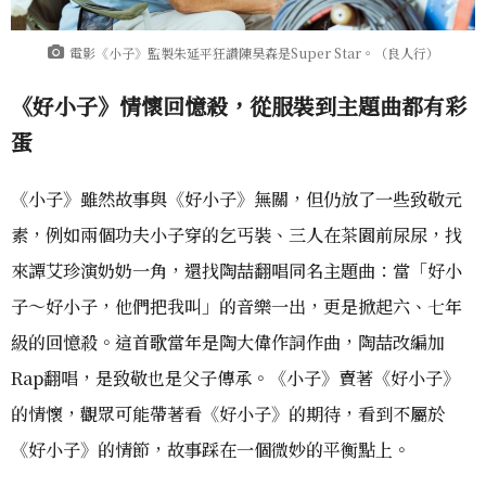
電影《小子》監製朱延平狂讚陳昊森是Super Star。（良人行）
《好小子》情懷回憶殺，從服裝到主題曲都有彩
蛋
《小子》雖然故事與《好小子》無關，但仍放了一些致敬元
素，例如兩個功夫小子穿的乞丐裝、三人在茶園前尿尿，找
來譚艾珍演奶奶一角，還找陶喆翻唱同名主題曲：當「好小
子～好小子，他們把我叫」的音樂一出，更是掀起六、七年
級的回憶殺。這首歌當年是陶大偉作詞作曲，陶喆改編加
Rap翻唱，是致敬也是父子傳承。《小子》賣著《好小子》
的情懷，觀眾可能帶著看《好小子》的期待，看到不屬於
《好小子》的情節，故事踩在一個微妙的平衡點上。