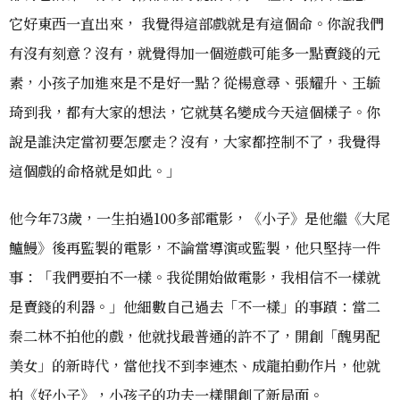
它好東西一直出來， 我覺得這部戲就是有這個命。你說我們
有沒有刻意？沒有，就覺得加一個遊戲可能多一點賣錢的元
素，小孩子加進來是不是好一點？從楊意尋、張耀升、王毓
琦到我，都有大家的想法，它就莫名變成今天這個樣子。你
說是誰決定當初要怎麼走？沒有，大家都控制不了，我覺得
這個戲的命格就是如此。」
他今年73歲，一生拍過100多部電影，《小子》是他繼《大尾
鱸鰻》後再監製的電影，不論當導演或監製，他只堅持一件
事：「我們要拍不一樣。我從開始做電影，我相信不一樣就
是賣錢的利器。」他細數自己過去「不一樣」的事蹟：當二
秦二林不拍他的戲，他就找最普通的許不了，開創「醜男配
美女」的新時代，當他找不到李連杰、成龍拍動作片，他就
拍《好小子》，小孩子的功夫一樣開創了新局面。