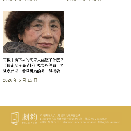
幕後｜活下來的高家人經歷了什麼？
《傳奇女伶高菊花》監製熊儒賢、導
演盧元奇，看見勇敢的另一種樣貌
2026 年 5 月 15 日