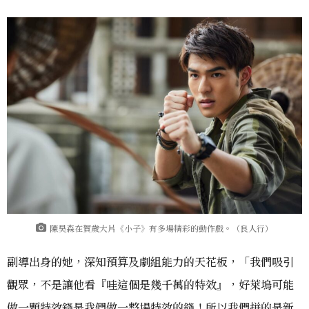
陳昊森在賀歲大片《小子》有多場精彩的動作戲。（良人行）
副導出身的她，深知預算及劇組能力的天花板，「我們吸引
觀眾，不是讓他看『哇這個是幾千萬的特效』，好萊塢可能
做一顆特效錢是我們做一整場特效的錢！所以我們拼的是新