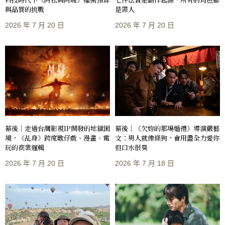
與品質的挑戰
是罪人
2026 年 7 月 20 日
2026 年 7 月 20 日
幕後｜走過台灣影視IP開發的地獄困
幕後｜《欠妳的那場婚禮》導演嚴藝
境，《乩身》跨度歌仔戲、漫畫、電
文：男人就像條狗，會用盡全力愛你
玩的商業邏輯
但口水很臭
2026 年 7 月 20 日
2026 年 7 月 18 日