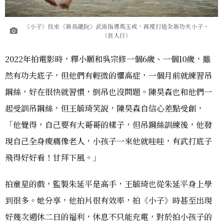
《小子》找來《新烏龍院》武術指導馬玉成，再度打造全新功夫小子。
（良人行）
2022年拍電影時，釋小願和吳宗修一個6歲、一個10歲，雖
然有功夫底子，但他們有輕微的懼高症，一個月前就練習吊
鋼絲，好在很快就習慣，倒吊也沒問題。陳昊森也和他們一
起受訓吊鋼絲，但王毓琦笑說，陳昊森自信心差點受創，
「他覺得，自己要有大哥哥的樣子，但吊鋼絲訓練後，他發
現自己全身痠痛像老人，小孩子一來他就哇哇，有武打底子
飛得好好看！甘拜下風。」
拍童星的戲，監製朱延平是高手，王毓琦也從朱延平身上學
到很多。她分享，他拍片很有效率，拍《小子》時甚至出現
好幾次週休二日的福利，休息不只能充電，對於拍小孩子的