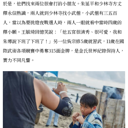
於是，他們找來兩位很會打的小朋友。朱延平和少林寺方丈
釋永信熟識，兩人就到少林寺找小武僧，小武僧有三五百
人，當以為要挑燈夜戰選人時，兩人一眼就看中當時四歲的
釋小願。王毓琦回憶笑說：「他五官很清秀、很可愛，我和
朱導說下班了下班了！」另一位吳宗修5歲就習武，11歲在國
際武術各項競賽中勇奪315面金牌，是金氏世界紀錄保持人，
實力不同凡響。