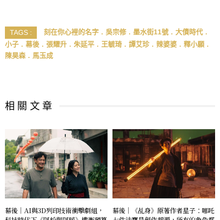
刻在你心裡的名字
吳宗修
墨水街11號
大債時代
TAGS :
小子
幕後
張耀升
朱延平
王毓琦
譚艾珍
辣婆婆
釋小願
陳昊森
馬玉成
相 關 文 章
幕後｜AI與3D列印技術衝擊劇組，
幕後｜《乩身》原著作者星子：哪吒
科技時代下《阿松與阿暖》權衡預算
七件法寶是創作起源，所有的角色都