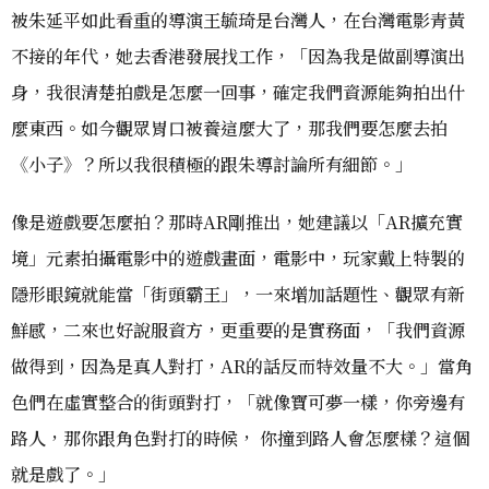
被朱延平如此看重的導演王毓琦是台灣人，在台灣電影青黃
不接的年代，她去香港發展找工作，「因為我是做副導演出
身，我很清楚拍戲是怎麼一回事，確定我們資源能夠拍出什
麼東西。如今觀眾胃口被養這麼大了，那我們要怎麼去拍
《小子》？所以我很積極的跟朱導討論所有細節。」
像是遊戲要怎麼拍？那時AR剛推出，她建議以「AR擴充實
境」元素拍攝電影中的遊戲畫面，電影中，玩家戴上特製的
隱形眼鏡就能當「街頭霸王」，一來增加話題性、觀眾有新
鮮感，二來也好說服資方，更重要的是實務面，「我們資源
做得到，因為是真人對打，AR的話反而特效量不大。」當角
色們在虛實整合的街頭對打，「就像寶可夢一樣，你旁邊有
路人，那你跟角色對打的時候， 你撞到路人會怎麼樣？這個
就是戲了。」