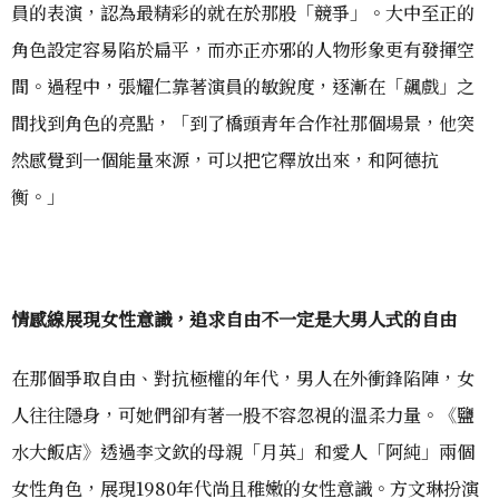
員的表演，認為最精彩的就在於那股「競爭」。大中至正的
角色設定容易陷於扁平，而亦正亦邪的人物形象更有發揮空
間。過程中，張耀仁靠著演員的敏銳度，逐漸在「飆戲」之
間找到角色的亮點，「到了橋頭青年合作社那個場景，他突
然感覺到一個能量來源，可以把它釋放出來，和阿德抗
衡。」
情感線展現女性意識，追求自由不一定是大男人式的自由
在那個爭取自由、對抗極權的年代，男人在外衝鋒陷陣，女
人往往隱身，可她們卻有著一股不容忽視的溫柔力量。《鹽
水大飯店》透過李文欽的母親「月英」和愛人「阿純」兩個
女性角色，展現1980年代尚且稚嫩的女性意識。方文琳扮演