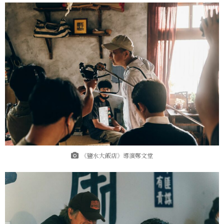
《鹽水大飯店》導演鄭文堂