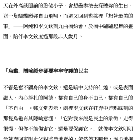
天在外高談闊論的憨傻小子，會想盡辦法去探聽妳的生日，
送一隻蝴蝶願妳自由飛翔，而這又回到監獄裡「想著最美的
事」——阿純和李文欽到九曲橋約會，於橋中翩翩起舞的畫
面，陪伴李文欽度過那段非人歲月。
「烏龜」隱喻緩步卻要牢牢守護的民主
不管是奮不顧身的李文欽，還是暗中支持的仁煌，或是表面
融入、內心掙扎的阿德，都有自己的身不由己，都有自己的
「不自由」。鄭文堂表示，劇裡李文欽在狂奔中差點踩到的
那隻烏龜有其隱喻意涵，「它對我來說是民主的象徵，走得
很慢，但你不能傷害它，還是要保護它。」就像李文欽明明
急著奔回家阻止父親將農地賣掉，依然停下腳步，溫柔地抱