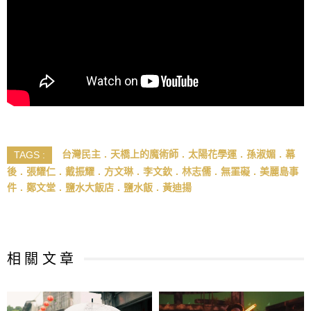
台灣民主
天橋上的魔術師
太陽花學運
孫淑媚
幕
TAGS :
後
張耀仁
戴振耀
方文琳
李文欽
林志儒
無罣礙
美麗島事
件
鄭文堂
鹽水大飯店
鹽水飯
黃迪揚
相 關 文 章