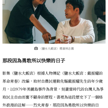
《鹽水大飯店》導演林志儒
那段因為勇敢所以快樂的日子
影集《鹽水大飯店》根據人物傳記《鹽水大飯店：戴振耀的
革命青春》改編，取材自農民運動先驅戴振耀先生的年少歲
月，以1979年美麗島事件為背景，刻畫當時代的台灣人為爭
取民主自由而奮不顧身的歷程。書裡為這段歷史下了一個格
外浪漫的註解——烈火青春，那段因為勇敢所以快樂的日