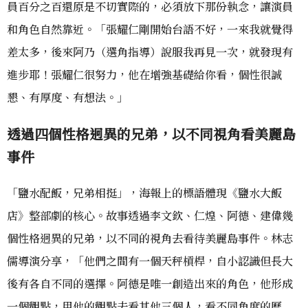
員百分之百還原是不切實際的，必須放下那份執念，讓演員
和角色自然靠近。「張耀仁剛開始台語不好，一來我就覺得
差太多，後來阿乃（選角指導）說服我再見一次，就發現有
進步耶！張耀仁很努力，他在增強基礎給你看，個性很誠
懇、有厚度、有想法。」
透過四個性格迥異的兄弟，以不同視角看美麗島
事件
「鹽水配飯，兄弟相挺」，海報上的標語體現《鹽水大飯
店》整部劇的核心。故事透過李文欽、仁煌、阿德、建偉幾
個性格迥異的兄弟，以不同的視角去看待美麗島事件。林志
儒導演分享，「他們之間有一個天秤槓桿，自小認識但長大
後有各自不同的選擇。阿德是唯一創造出來的角色，他形成
一個觀點，用他的觀點去看其他三個人，看不同角度的歷