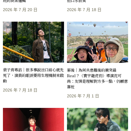
玩的商業邏輯
但口水很臭
2026 年 7 月 20 日
2026 年 7 月 18 日
裴子齊專訪｜很多事說出口前心就先
幕後｜為何共患難後的衝突最
死了，演員的眼淚要用生理機制來啟
Real？《寰宇龍虎豹》導演沈可
動
尚：友情是理解對方多一點，仍願意
靠近
2026 年 7 月 18 日
2026 年 7 月 1 日