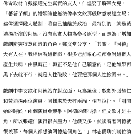
偉皆取材自戴振耀先生真實的友人，仁煌娶了將軍女兒，
「蕃薯芋頭」的婚姻讓他無法像李文欽那般肆意表達立場；
建偉選擇融入體制，將自己抽離於政治。最特別的，就是黃
迪揚扮演的阿德，沒有真實人物為參考原型，而是為了增加
戲劇衝突特意創造的角色。鄭文堂分享，「其實，『阿德』
大有人在。我相信看這個戲，很多老前輩心裡都會對這個人
產生共鳴，由黑轉正，轉正不是他自己願意的，是他如果再
黑下去就不行，就是人性破敗，他要把那個人性撿回來。」
戲劇中李文欽和阿德站在對立面，互為鏡像；戲劇外張耀仁
和黃迪揚兩位演員，同樣處於天秤兩端，相互拉扯。「剛開
始的時候，兩個演員會競爭。阿德的戲很搶，但文欽才是主
角，所以張耀仁演得很有壓力，他戲又多，然後看著阿德就
很羨慕，每個人都想演阿德這個角色。」林志儒聊到幾位演