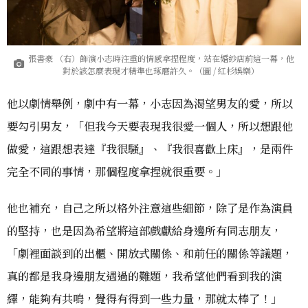
張書豪 （右）飾演小志時注重的情感拿捏程度，站在婚紗店前這一幕，他
對於該怎麼表現才精準也琢磨許久。（圖 / 紅杉娛樂）
他以劇情舉例，劇中有一幕，小志因為渴望男友的愛，所以
要勾引男友，「但我今天要表現我很愛一個人，所以想跟他
做愛，這跟想表達『我很騷』、『我很喜歡上床』，是兩件
完全不同的事情，那個程度拿捏就很重要。」
他也補充，自己之所以格外注意這些細節，除了是作為演員
的堅持，也是因為希望將這部戲獻給身邊所有同志朋友，
「劇裡面談到的出櫃、開放式關係、和前任的關係等議題，
真的都是我身邊朋友遇過的難題，我希望他們看到我的演
繹，能夠有共鳴，覺得有得到一些力量，那就太棒了！」