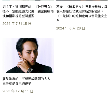
劉主平、梁湘華專訪｜《破浪男女》
幕後｜《破浪男女》導演楊雅喆：每
後不一定能繼續大尺度，親密接觸預
個人都是妖怪就沒有所謂的獵奇，
演和攝影視線至關重要
《白蛇傳》的蛇精也可以當最佳女主
角
2024 年 7 月 15 日
2024 年 6 月 28 日
莊凱勛專訪｜不想變成醜陋的大人，
兒子就是自己的鏡子
2023 年 12 月 11 日