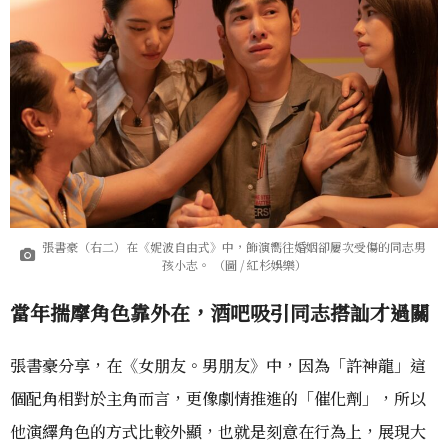
張書豪（右二）在《妮波自由式》中，飾演嚮往婚姻卻屢次受傷的同志男
孩小志。 （圖 / 紅杉娛樂）
當年揣摩角色靠外在，酒吧吸引同志搭訕才過關
張書豪分享，在《女朋友。男朋友》中，因為「許神龍」這
個配角相對於主角而言，更像劇情推進的「催化劑」，所以
他演繹角色的方式比較外顯，也就是刻意在行為上，展現大