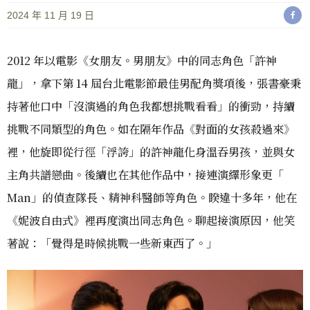
2024 年 11 月 19 日
2012 年以電影《女朋友。男朋友》中的同志角色「許神
龍」，拿下第 14 屆台北電影節最佳男配角獎項後，張書豪秉
持著他口中「沒演過的角色我都想挑戰看看」的衝勁，持續
挑戰不同類型的角色。如在隔年作品《對面的女孩殺過來》
裡，他旋即從行徑「浮誇」的許神龍化身溫吞男孩，並與女
主角共譜戀曲。後續也在其他作品中，接連演繹形象更「
Man」的偵查隊長、精神科醫師等角色。睽違十多年，他在
《妮波自由式》裡再度演出同志角色。聊起接演原因，他笑
著說：「覺得是時候挑戰一些新東西了。」