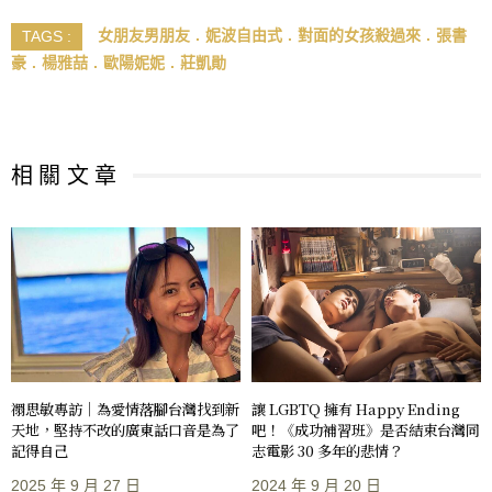
女朋友男朋友
妮波自由式
對面的女孩殺過來
張書
TAGS :
豪
楊雅喆
歐陽妮妮
莊凱勛
相 關 文 章
禤思敏專訪｜為愛情落腳台灣找到新
讓 LGBTQ 擁有 Happy Ending
天地，堅持不改的廣東話口音是為了
吧！《成功補習班》是否結束台灣同
記得自己
志電影 30 多年的悲情？
2025 年 9 月 27 日
2024 年 9 月 20 日