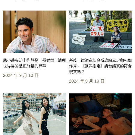
鳳小岳專訪｜抱怨是一種奢華，清理
幕後｜律師在法庭辯護站立走動宛如
世界靠的是正能量的昇華
作秀，《無罪推定》講台語真的符合
現實嗎？
2024 年 9 月 10 日
2024 年 9 月 10 日