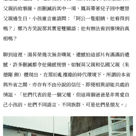
父親的故事線。而刪減的其中一場，鳳英帶著兒子回中壢替
父親過生日，小孩童言童語問：「阿公一隻眼睛，他看得到
嗎？」鄭乃方笑說那其實是雙關語：他有辦法看到事情的真
相嗎？
聊到這裡，湯昇榮幾次無奈嘆氣，遺憾拍這部片有滿滿的遺
憾，許多刪減都令他備感惋惜。如賢英父親和弘國父親（朱
德剛 飾）體現出，在那紛亂複雜的時代環境下，所謂的本省
與外省之間，亦存有不由分說的信任、即便相異卻能共處的
情誼，「他們代表的是一個父權，但這兩個爸爸是非常愛自
己小孩的。他們不同語言、不同族群，可是他們是朋友。」