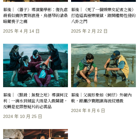
幕後｜《死了一個娛樂女記者之後》
幕後｜《器子》導演簡學彬：復仇虐
打造逼真極樂煉獄，踹開權勢性侵的
殺看似痛快實則浪漫，烏德琴的滄桑
八卦之門
暗藏喪子之痛
2025 年 2 月 22 日
2025 年 4 月 14 日
幕後｜《默殺：無聲之地》導演柯汶
幕後｜父親形象如《蚵仔》外硬內
利：一滴水到傾盆大雨是入戲關鍵，
軟，跟潮汐賽跑讓海波紋連戲
反轉是犯罪懸疑片的必需品
2024 年 8 月 6 日
2024 年 10 月 25 日