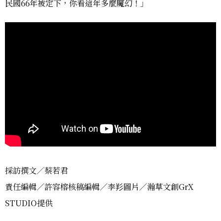
民國66年被定下，你看這年多麼魔幻！」
採訪撰文／蔡若君
責任編輯／許容榕核稿編輯／李羏圖片／瀚草文創GrX
STUDIO提供