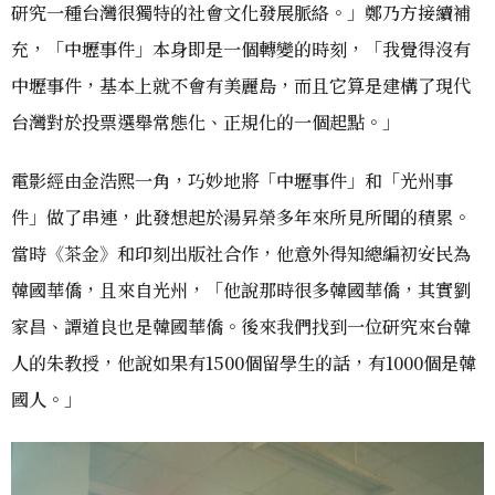
研究一種台灣很獨特的社會文化發展脈絡。」鄭乃方接續補
充，「中壢事件」本身即是一個轉變的時刻，「我覺得沒有
中壢事件，基本上就不會有美麗島，而且它算是建構了現代
台灣對於投票選舉常態化、正規化的一個起點。」
電影經由金浩熙一角，巧妙地將「中壢事件」和「光州事
件」做了串連，此發想起於湯昇榮多年來所見所聞的積累。
當時《茶金》和印刻出版社合作，他意外得知總編初安民為
韓國華僑，且來自光州，「他說那時很多韓國華僑，其實劉
家昌、譚道良也是韓國華僑。後來我們找到一位研究來台韓
人的朱教授，他說如果有1500個留學生的話，有1000個是韓
國人。」