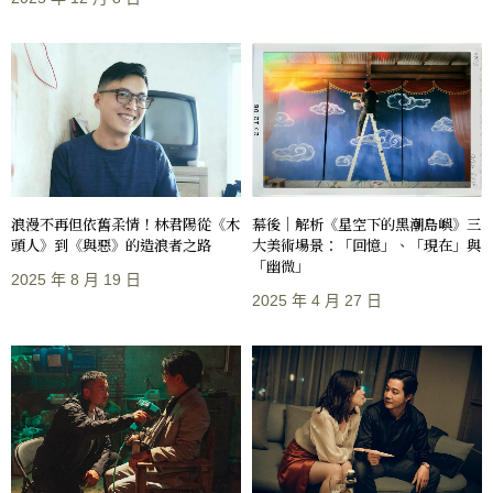
浪漫不再但依舊柔情！林君陽從《木
幕後｜解析《星空下的黑潮島嶼》三
頭人》到《與惡》的造浪者之路
大美術場景：「回憶」、「現在」與
「幽微」
2025 年 8 月 19 日
2025 年 4 月 27 日