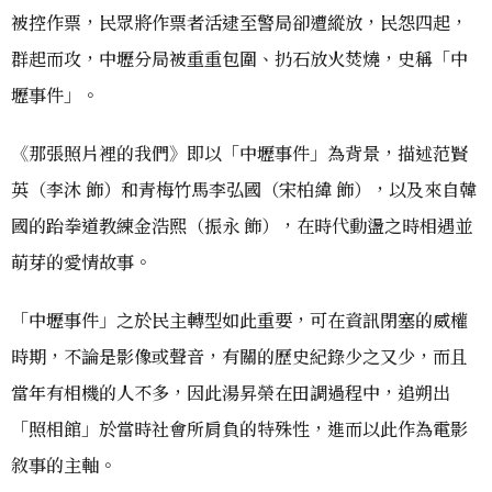
被控作票，民眾將作票者活逮至警局卻遭縱放，民怨四起，
群起而攻，中壢分局被重重包圍、扔石放火焚燒，史稱「中
壢事件」。
《那張照片裡的我們》即以「中壢事件」為背景，描述范賢
英（李沐 飾）和青梅竹馬李弘國（宋柏緯 飾），以及來自韓
國的跆拳道教練金浩熙（振永 飾），在時代動盪之時相遇並
萌芽的愛情故事。
「中壢事件」之於民主轉型如此重要，可在資訊閉塞的威權
時期，不論是影像或聲音，有關的歷史紀錄少之又少，而且
當年有相機的人不多，因此湯昇榮在田調過程中，追朔出
「照相館」於當時社會所肩負的特殊性，進而以此作為電影
敘事的主軸。