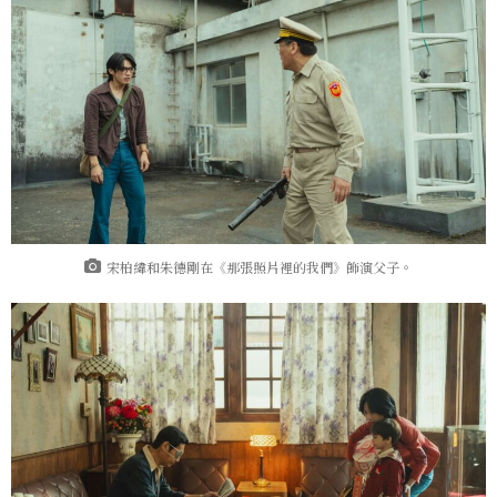
宋柏緯和朱德剛在《那張照片裡的我們》飾演父子。