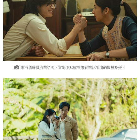
宋柏緯飾演的李弘國，電影中默默守護在李沐飾演的賢英身邊。