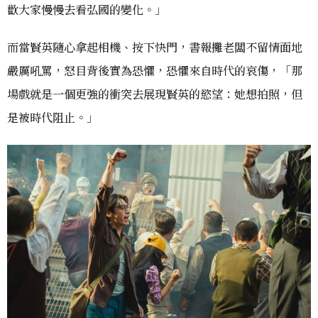
歡大家慢慢去看弘國的變化。」
而當賢英隨心拿起相機、按下快門，書報攤老闆不留情面地
嚴厲吼罵，怒目背後實為恐懼，恐懼來自時代的哀傷，「那
場戲就是一個更強的衝突去展現賢英的慾望：她想拍照，但
是被時代阻止。」