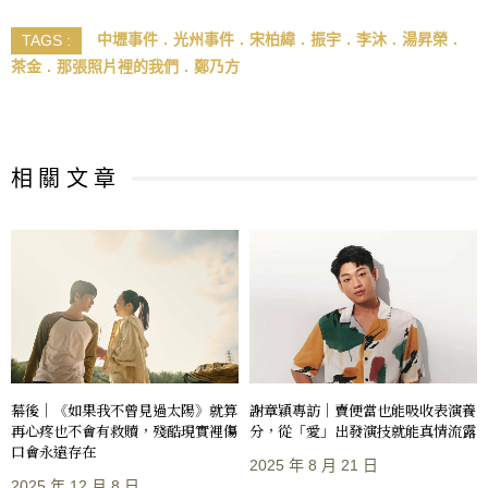
中壢事件
光州事件
宋柏緯
振宇
李沐
湯昇榮
TAGS :
茶金
那張照片裡的我們
鄭乃方
相 關 文 章
幕後｜《如果我不曾見過太陽》就算
謝章穎專訪｜賣便當也能吸收表演養
再心疼也不會有救贖，殘酷現實裡傷
分，從「愛」出發演技就能真情流露
口會永遠存在
2025 年 8 月 21 日
2025 年 12 月 8 日