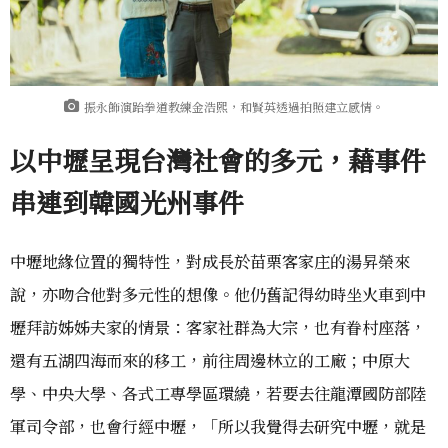
振永飾演跆拳道教練金浩熙，和賢英透過拍照建立感情。
以中壢呈現台灣社會的多元，藉事件
串連到韓國光州事件
中壢地緣位置的獨特性，對成長於苗栗客家庄的湯昇榮來
說，亦吻合他對多元性的想像。他仍舊記得幼時坐火車到中
壢拜訪姊姊夫家的情景：客家社群為大宗，也有眷村座落，
還有五湖四海而來的移工，前往周邊林立的工廠；中原大
學、中央大學、各式工專學區環繞，若要去往龍潭國防部陸
軍司令部，也會行經中壢，「所以我覺得去研究中壢，就是