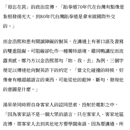
「毋忘在莒」的政治宣傳，「跆拳道70年代在台灣有點像是
紮根發揚光大，到80年代台灣跆拳道是拿來做國際外交
的。」
而金浩熙和患有閱讀障礙的賢英，在溝通上有著口語及書寫
的雙重阻礙。可阻礙卻化作一種獨特語境，雞同鴨講反而流
露美感。鄭乃方以金浩熙那句「妳、我、去」為例，三個字
便足以傳達他向賢英許下的約定，「當文化碰撞的時候，好
像會有種超越語言的東西，可能從他的眼神、斷句，發現他
的意圖是什麼。」
湯昇榮同時將自身客家人的認同思索，投射於電影之中，
「因為客家話不是一個大眾的語言，只在客家人、客家地區
流傳，那客家人去到其他地方要學閩南語，因為要溝通。所