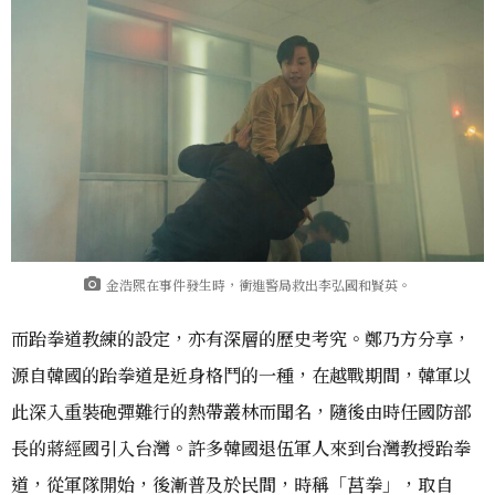
金浩熙在事件發生時，衝進警局救出李弘國和賢英。
而跆拳道教練的設定，亦有深層的歷史考究。鄭乃方分享，
源自韓國的跆拳道是近身格鬥的一種，在越戰期間，韓軍以
此深入重裝砲彈難行的熱帶叢林而聞名，隨後由時任國防部
長的蔣經國引入台灣。許多韓國退伍軍人來到台灣教授跆拳
道，從軍隊開始，後漸普及於民間，時稱「莒拳」，取自