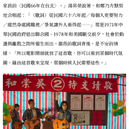
家昌的〈民國66年在台北〉。」湯昇榮說著，和鄭乃方默契
地合唱起：「（歌詞）從民國六十六年起／每個人更要努力
／縱然身處國難裡／爭氣讓外人看得起⋯⋯」那是1971年中
華民國政府退出聯合國、1978年和美國斷交前夕，社會於動
盪與離散之際所催生而出。激昂的歌詞背後，是不安的情
緒，「所以電影開頭就放了這首歌，你可以看到某個時代氛
圍，藉由這首歌來呈現，那個時候人民需要這些。」