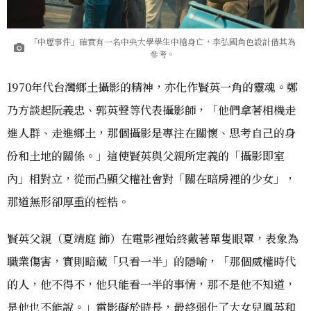
「中壢事件」確實有一名中央大學學生中槍身亡，李弘國角色設計借其為
參考。
1970年代台灣鄉土攝影的精神，亦化作賢英一角的靈魂。鄭
乃方談起阮義忠、郭英聲等代表攝影師，「他們拿著相機走
進人群、走進鄉土，那個攝影是專注在關懷、思考自己的身
份和土地的關係。」這使賢英與父親所定義的「攝影即室
內」相對立，從而凸顯父權社會對「關在暗房裡的少女」，
那道無形卻厚重的桎梏。
賢英父親（夏靖庭 飾）在電影裡始終戴著單隻眼罩，表象為
職業傷害，實則暗藏「只看一半」的隱喻，「那個威權時代
的人，他不得不，他只能看一半的事情，那不是他不知道，
是他也不能說。」電影礙於時長，最終弱化了大女兒鳳英和