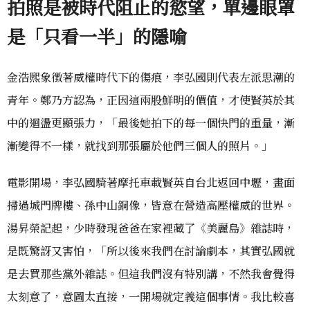
拍照是被時代阻止的慾望，單邊眼罩
是「只看一半」的隱喻
金浩熙象徵著威權時代下的傷痕，李弘國則代表左派思潮的
青年。鄭乃方認為，正因這兩股鮮明的價值，才使賢英於其
中的迴盪更顯張力，「最後她拍下的每一個快門的重量，漸
漸變得不一樣，就找到那張屬於他們三個人的照片。」
電影開場，李弘國騎著摩托車載賢英自台北返回中壢，畫面
掃過城門牌樓、孫中山銅像，皆意在營造高壓權威的世界。
湯昇榮記起，少時發現爸爸在家裡藏了《美麗島》雜誌時，
是既驚訝又害怕，「所以後來我們在討論劇本，其實弘國就
是去買那些黨外雜誌。但這我們沒有特別講，不然我會覺得
太刻意了，意圖太直接，一開場就定義這個事情。我比較喜