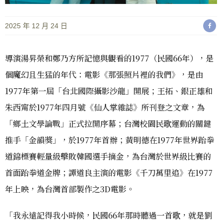
2025 年 12 月 24 日
導演湯昇榮和鄭乃方所記憶與觀看的1977（民國66年），是
個魔幻且生猛的年代：電影《那張照片裡的我們》，是由
1977年第一屆「台北國際攝影沙龍」開展；王拓、銀正雄和
朱西甯於1977年四月號《仙人掌雜誌》所刊登之文章，為
「鄉土文學論戰」正式拉開序幕；台灣校園民歌運動的關鍵
推手「金韻獎」，於1977年首辦；黃明德在1977年世界跆拳
道錦標賽輕量級擊敗韓國選手摘金，為台灣於世界級比賽的
首面跆拳道金牌；譚道良主演的電影《千刀萬里追》在1977
年上映，為台灣首部製作之3D電影。
「我永遠記得我小時候，民國66年那時聽過一首歌，就是劉