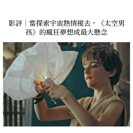
影評｜當探索宇宙熱情褪去，《太空男
孩》的瘋狂夢想成最大懸念