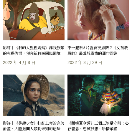
影評｜《我的大猩猩媽媽》非我族類
不一起看A片就會被排擠？《女孩我
的赤裸仇恨，預言新移民國際困境
最帥》最羞於啟齒的那句回答
2022 年 4 月 8 日
2022 年 3 月 29 日
影評｜《尋龍少女》打亂上帝的完美
《關機夏令營》三個正能量守則：心
計畫，大膽掀開人類對未知的愚昧
存善念、忠誠夢想、珍惜承諾