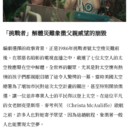
「挑戰者」解體災難象徵父親威望的崩毀
編劇選擇的故事背景，正是1986年挑戰者號太空梭災難前
後。在那惡名昭彰的電視直播之中，載運了七位太空人的太
空梭應聲在空中解體。全世界的觀眾，尤其是對太空懷有熱
情的孩子們都親眼目睹了這令人驚愕的一幕。當時美國太空
總署為了增加市民對這次太空計畫的關注，甚至特別開放徵
選，讓一位並非專業人士的平民得以登上太空。在這位平凡
的女老師克里斯塔．麥考利芙 （Christa McAuliffe）啟航
之前，許多人也對她寄予眾望，因為這趟航程，象徵著一般
人也能實現太空夢。