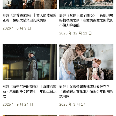
影評《非普通家族》｜當人倫凌駕於
影評《祝你下輩子開心》｜長照現場
正義，韓版改編窠臼的成與敗
接軌尋親之旅，在愛與被愛之間找到
不傷人的距離
2026 年 6 月 9 日
2025 年 12 月 11 日
影評《海中沉睡的鑽石》｜沉睡的鑽
影評｜父親榮耀戰死或屈辱倖存？
石，未眠的夢：跨越七十年的生命之
《親愛的元首先生》探索少年的團體
歌
認同感
2025 年 9 月 24 日
2023 年 3 月 17 日