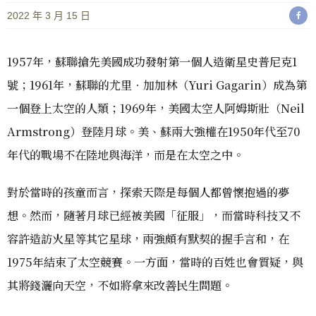
2022 年 3 月 15 日
1957年，蘇聯搶先美國成功發射第一個人造衛星史普尼克1
號；1961年，蘇聯的尤里．加加林（Yuri Gagarin）成為第
一個登上太空的人類；1969年，美國太空人阿姆斯壯（Neil
Armstrong）登陸月球。美、蘇兩大強權在1950年代至70
年代的戰場不在陸地與海洋，而是在太空之中。
對於當時的孩童而言，探索天際是每個人都曾懷抱過的夢
想。然而，隨著月球已經被美國「征服」，而當時科技又不
容許造訪火星等其它星球，兩強頗有默契的握手言和，在
1975年結束了太空競賽。一方面，當時的百姓也會質疑，與
其將錢灑向天空，不如將拿來改善民生問題。