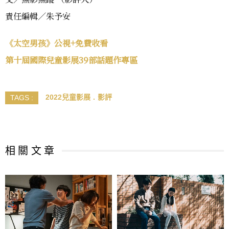
責任編輯／朱予安
《太空男孩》公視+免費收看
第十屆國際兒童影展39部話題作專區
2022兒童影展
影評
TAGS :
相 關 文 章