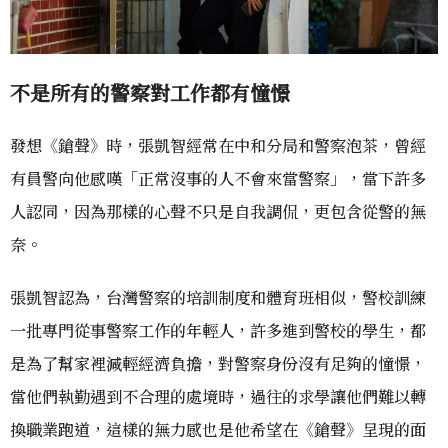
不是所有的警察對工作都有憧憬
發想《鎗聲》時，張凱智經常在中和分局和警察泡茶，曾經
有員警向他感嘆「正常沒事的人不會來當警察」，當下許多
人認同，因為那樣的心聲不只是自我調侃，更包含從警的無
奈。
張凱智認為，台灣警察的培訓制度和體育班相似，警校訓練
一批專門從事警察工作的年輕人，許多進到警校的學生，都
是為了幫家裡減輕經濟負擔，對警察身份沒有足夠的憧憬，
當他們執勤遇到不合理的處境時，過往的求學讓他們難以轉
換職業跑道，這樣的無力感也是他希望在《鎗聲》呈現的面