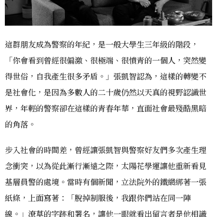
這群朋友成為警察的年紀，是一般大學生三年級的階段，
「你會看到曾經很偏激、很極端、很憤青的一個人，突然變
得世俗，自我產生很多矛盾。」張凱智認為，這樣的轉變不
是社會化，是因為多數人的二十歲仍然以天真的視野認識世
界，年輕的警察卻在這樣的青春年華，直面社會最殘酷黑暗
的角落。
步入社會的時間差，曾經讓張凱智與警察好友們多次產生理
念衝突，以為從此漸行漸遠之際，太陽花學運讓他重新看見
基層員警的處境。當時有個新聞，立法院外的鐵網綁著一張
紙條，上面寫著：「脫掉制服後，我跟你們站在同一陣
線。」潦草的字跡和署名，讓他一眼就看出留言者是他相識