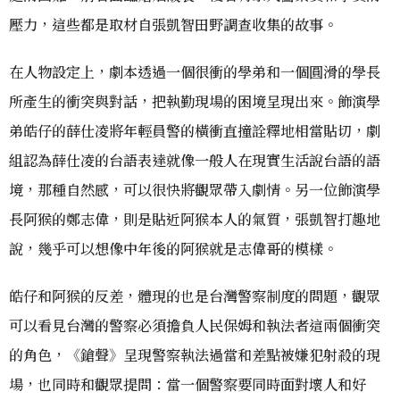
壓力，這些都是取材自張凱智田野調查收集的故事。
在人物設定上，劇本透過一個很衝的學弟和一個圓滑的學長
所產生的衝突與對話，把執勤現場的困境呈現出來。飾演學
弟皓仔的薛仕凌將年輕員警的橫衝直撞詮釋地相當貼切，劇
組認為薛仕凌的台語表達就像一般人在現實生活說台語的語
境，那種自然感，可以很快將觀眾帶入劇情。另一位飾演學
長阿猴的鄭志偉，則是貼近阿猴本人的氣質，張凱智打趣地
說，幾乎可以想像中年後的阿猴就是志偉哥的模樣。
皓仔和阿猴的反差，體現的也是台灣警察制度的問題，觀眾
可以看見台灣的警察必須擔負人民保姆和執法者這兩個衝突
的角色，《鎗聲》呈現警察執法過當和差點被嫌犯射殺的現
場，也同時和觀眾提問：當一個警察要同時面對壞人和好