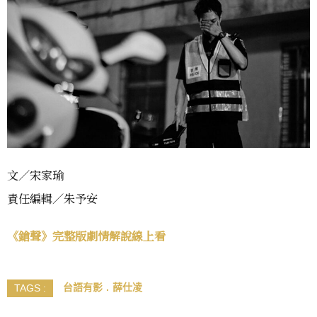
文／宋家瑜
責任編輯／朱予安
《鎗聲》完整版劇情解說線上看
台語有影
薛仕凌
TAGS :