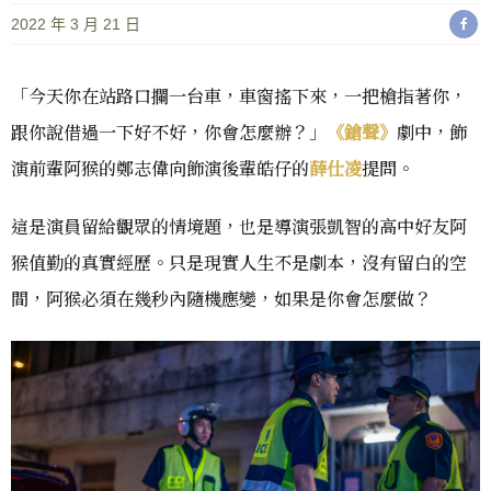
2022 年 3 月 21 日
「今天你在站路口攔一台車，車窗搖下來，一把槍指著你，
跟你說借過一下好不好，你會怎麼辦？」
《鎗聲》
劇中，飾
演前輩阿猴的鄭志偉向飾演後輩皓仔的
薛仕凌
提問。
這是演員留給觀眾的情境題，也是導演張凱智的高中好友阿
猴值勤的真實經歷。只是現實人生不是劇本，沒有留白的空
間，阿猴必須在幾秒內隨機應變，如果是你會怎麼做？