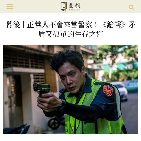
幕後｜正常人不會來當警察！《鎗聲》矛
盾又孤單的生存之道