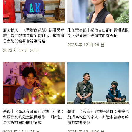
潛力新人｜《聖誕夜奇蹟》洪君昊專
朱芷瑩專訪｜期待自由卻也習慣被限
訪：過度熱情常被師長訓斥，成為演
制，做危險的表演才能有火花
員之後開始學會辨別情緒
2023 年 12 月 29 日
2023 年 12 月 30 日
幕後｜《聖誕夜奇蹟》導演王孔澂：
幕後｜《夜盲》導演張靖野：領養也
台語流利的兒童演員難尋，「擁抱」
能成為親密的家人，創造未曾擁有的
是拉近拍攝距離的儀式
擁有需要勇氣
2023 年 12 月 25 日
2023 年 12 月 20 日