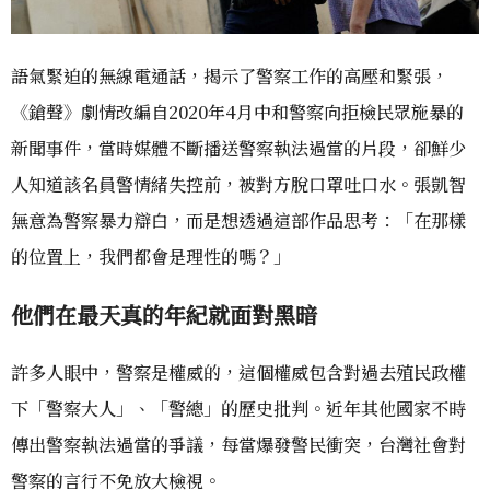
語氣緊迫的無線電通話，揭示了警察工作的高壓和緊張，
《鎗聲》劇情改編自2020年4月中和警察向拒檢民眾施暴的
新聞事件，當時媒體不斷播送警察執法過當的片段，卻鮮少
人知道該名員警情緒失控前，被對方脫口罩吐口水。張凱智
無意為警察暴力辯白，而是想透過這部作品思考：「在那樣
的位置上，我們都會是理性的嗎？」
他們在最天真的年紀就面對黑暗
許多人眼中，警察是權威的，這個權威包含對過去殖民政權
下「警察大人」、「警總」的歷史批判。近年其他國家不時
傳出警察執法過當的爭議，每當爆發警民衝突，台灣社會對
警察的言行不免放大檢視。