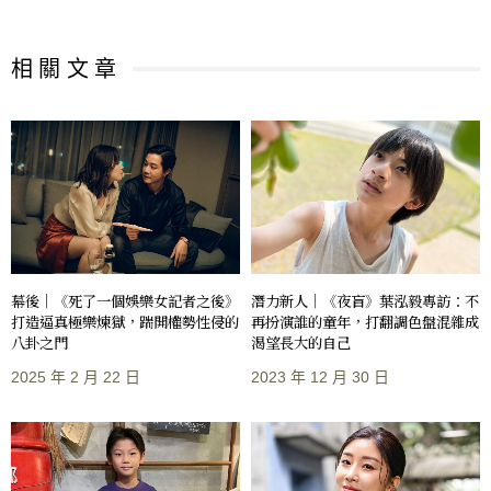
相 關 文 章
幕後｜《死了一個娛樂女記者之後》
潛力新人｜《夜盲》葉泓毅專訪：不
打造逼真極樂煉獄，踹開權勢性侵的
再扮演誰的童年，打翻調色盤混雜成
八卦之門
渴望長大的自己
2025 年 2 月 22 日
2023 年 12 月 30 日