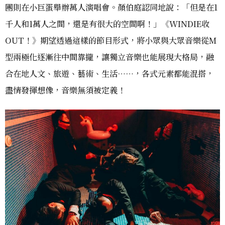
團則在小巨蛋舉辦萬人演唱會。顏伯庭認同地說：「但是在1
千人和1萬人之間，還是有很大的空間啊！」《WINDIE收
OUT！》期望透過這樣的節目形式，將小眾與大眾音樂從M
型兩極化逐漸往中間靠攏，讓獨立音樂也能展現大格局，融
合在地人文、旅遊、藝術、生活……，各式元素都能混搭，
盡情發揮想像，音樂無須被定義！