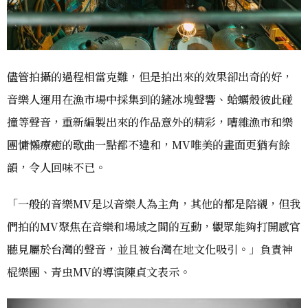
儘管拍攝的過程相當克難，但是拍出來的效果卻出奇的好，
音樂人運用在漁市場中採集到的鏟冰塊聲響、蛤蠣殼彼此碰
撞等聲音，重新編製出來的作品意外的精彩，嘈雜漁市和樂
團慵懶療癒的歌曲一點都不違和，MV唯美的畫面更猶有餘
韻，令人回味不已。
「一般的音樂MV是以音樂人為主角，其他的都是陪襯，但我
們拍的MV聚焦在音樂和場域之間的互動，觀眾能夠打開感官
聽見屬於台灣的聲音，並且被台灣在地文化吸引。」負責神
棍樂團、青虫MV的導演陳貞文表示。