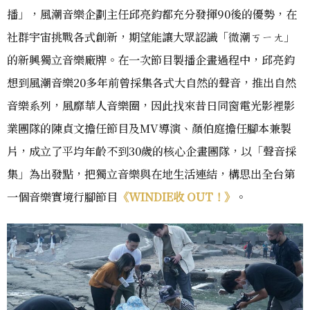
播」，風潮音樂企劃主任邱亮鈞都充分發揮90後的優勢，在
社群宇宙挑戰各式創新，期望能讓大眾認識「微潮ㄎㄧㄤ」
的新興獨立音樂廠牌。在一次節目製播企畫過程中，邱亮鈞
想到風潮音樂20多年前曾採集各式大自然的聲音，推出自然
音樂系列，風靡華人音樂圈，因此找來昔日同窗電光影裡影
業團隊的陳貞文擔任節目及MV導演、顏伯庭擔任腳本兼製
片，成立了平均年齡不到30歲的核心企畫團隊，以「聲音採
集」為出發點，把獨立音樂與在地生活連結，構思出全台第
一個音樂實境行腳節目
《WINDIE收 OUT！》
。