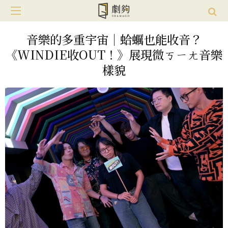
音樂的多重宇宙｜蛤蠣也能收音？
《WINDIE收OUT！》展現微ㄎㄧㄤ音樂
樣貌