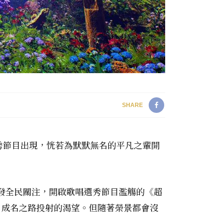
SHARE
秀節目出現，恍若為默默無名的平凡之輩開
引發全民關注，開啟歌唱選秀節目濫觴的《超
、成名之路投射的渴望。但隨著榮景都會沒