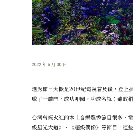
2022 年 5 月 30 日
選秀節目大概是20世紀電視普及後，登上
啟了一扇門，成功叩關，功成名就；雖敗
台灣曾經火紅的本土音樂選秀節目很多，電
級星光大道》、《超級偶像》等節目，這