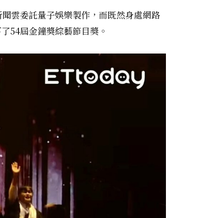
y新聞雲委託量子娛樂製作，而既然身處網路
了54屆金鐘獎綜藝節目獎。