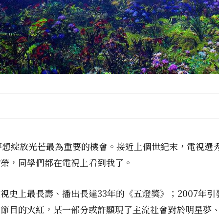
夢想綻放光芒最為重要的機會。接近上個世紀末，電視選
猶榮，同學們都在電視上看到我了。
視史上最長壽、播出長達33年的《五燈獎》；2007年
些節目的火紅，某一部分或許顯現了主流社會對於明星夢