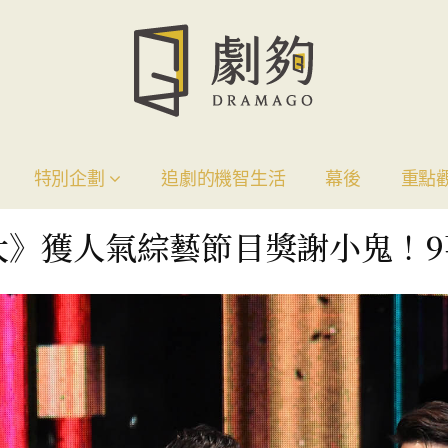
特別企劃
追劇的機智生活
幕後
重點
大》獲人氣綜藝節目獎謝小鬼！