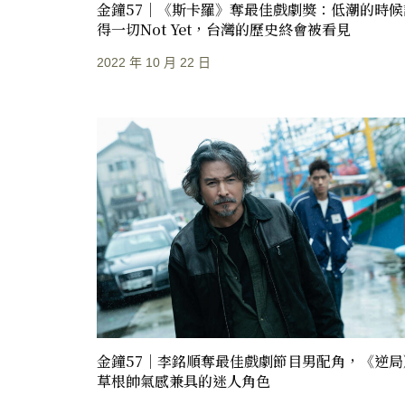
金鐘57｜《斯卡羅》奪最佳戲劇獎：低潮的時候
得一切not Yet，台灣的歷史終會被看見
2022 年 10 月 22 日
金鐘57｜李銘順奪最佳戲劇節目男配角，《逆局
草根帥氣感兼具的迷人角色