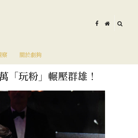
觀察
關於劇夠
9萬「玩粉」輾壓群雄！