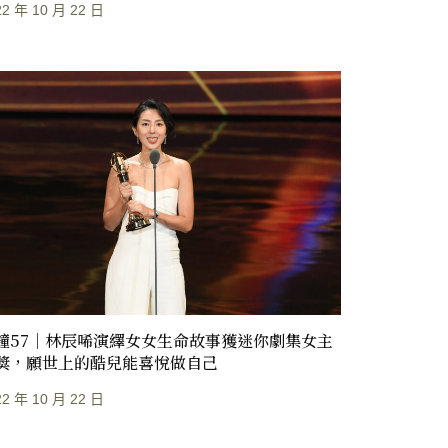
22 年 10 月 22 日
鐘57｜林辰唏演繹女女生命故事獲迷你劇集女主
獎，願世上的酷兒能喜悅做自己
22 年 10 月 22 日