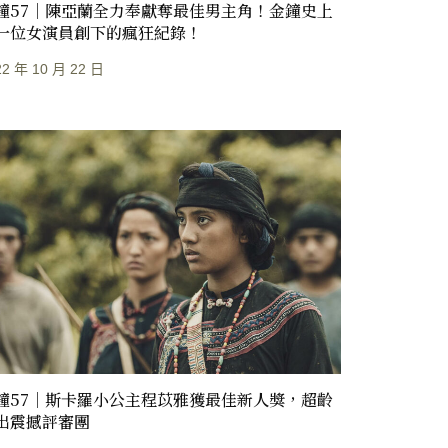
鐘57｜陳亞蘭全力奉獻奪最佳男主角！金鐘史上
一位女演員創下的瘋狂紀錄！
22 年 10 月 22 日
鐘57｜斯卡羅小公主程苡雅獲最佳新人獎，超齡
出震撼評審團