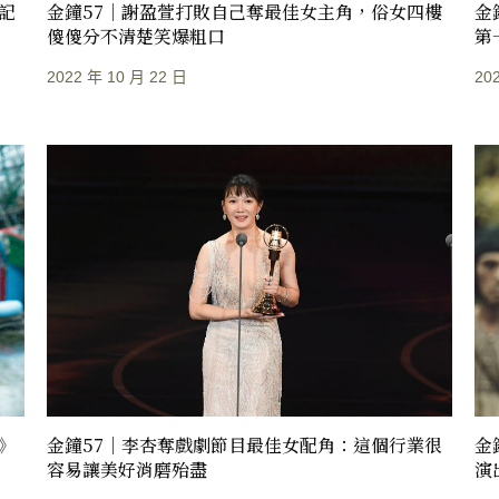
記
金鐘57｜謝盈萱打敗自己奪最佳女主角，俗女四樓
金
傻傻分不清楚笑爆粗口
第
2022 年 10 月 22 日
20
》
金鐘57｜李杏奪戲劇節目最佳女配角：這個行業很
金
容易讓美好消磨殆盡
演