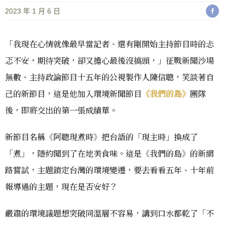
2023 年 1 月 6 日
「我現在心情就像最早當記者、還有剛開始主持節目時的忐
忑不安，期待突破，卻又擔心最後沒搞頭，」征戰新聞沙場
無數、主持政論節目十五年的公視製作人陳信聰，笑談著自
己的新節目，這是他加入環境新聞節目
《我們的島》
團隊
後，即將交出的第一張成績單。
新節目名稱《阿聰現煮時》把台語的「現主時」換成了
「煮」，隱約聞到了在地美食味。這是《我們的島》的新網
路嘗試，主題鎖定台灣的環境變遷，要去看看五年、十年前
報導過的主題，現在是否安好？
嚴肅的環境議題想突破同溫層不容易，講到口水都乾了「不