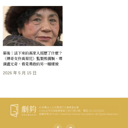
幕後｜活下來的高家人經歷了什麼？
《傳奇女伶高菊花》監製熊儒賢、導
演盧元奇，看見勇敢的另一種樣貌
2026 年 5 月 15 日