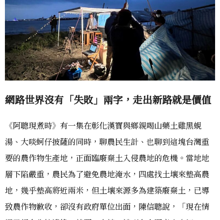
網路世界沒有「失敗」兩字，走出新路就是價值
《阿聰現煮時》有一集在彰化漢寶與鄉親喝山藥土雞黑蜆
湯、大啖蚵仔披薩的同時，聊農民生計、也聊到這塊台灣重
要的農作物生產地，正面臨廢棄土入侵農地的危機。當地地
層下陷嚴重，農民為了避免農地淹水，四處找土壤來墊高農
地，幾乎墊高將近兩米，但土壤來源多為建築廢棄土，已導
致農作物歉收，卻沒有政府單位出面，陳信聰說，「現在情