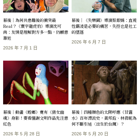
幕後｜《失樂園》導演蔡銀娟：直視
幕後｜為何共患難後的衝突最
性霸凌是必要的痛苦，失控也是社工
Real？《寰宇龍虎豹》導演沈可
的墜落
尚：友情是理解對方多一點，仍願意
靠近
2026 年 6 月 7 日
2026 年 7 月 1 日
幕後｜動畫《螳螂》竟有《倩女幽
幕後｜四種顏色的太陽呼應《甘露
魂》身影！要看懂謝文明作品先注意
水》百年漂流史，黃邦銓、林君昵為
紅色
何不斷引述〈出生於台灣〉？
2026 年 5 月 28 日
2026 年 5 月 20 日