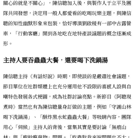
關心的就是不關心」，陳信聰加入後，與製作人于立平及團
隊共同發想，決定用一般人都愛看的吃喝玩樂主題，與陳信
聰的知性幽默形象來包裝，恰好導演劉啟稜有一部中古露營
車，「行動客廳」開到各地吃在地特產談議題的概念逐漸成
形。
主持人要吞蟲蟲大餐
，
還要喝下洗鍋湯
陳信聰主持《有話好說》時期，即使談的是嚴肅社會議題，
節目單位在社群媒體上也充分運用他不設限的喜感人設與自
嘲特色發展各式梗圖，成為社群討論亮點。新節目《阿聰現
煮時》當然也有為陳信聰量身訂做的主題，例如「守護山林
喝下洗鍋湯」、「酥炸黑水虻蟲蟲大餐」等吸睛內容，團隊
用心「伺候」主持人的背後，當集其實是要討論「無痕山
林」與「廚餘廢棄物」問題。「吃蟲對我來說問題也不大，