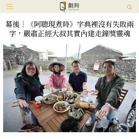
幕後｜《阿聰現煮時》字典裡沒有失敗兩
字，嚴肅正經大叔其實內建走鐘獎靈魂