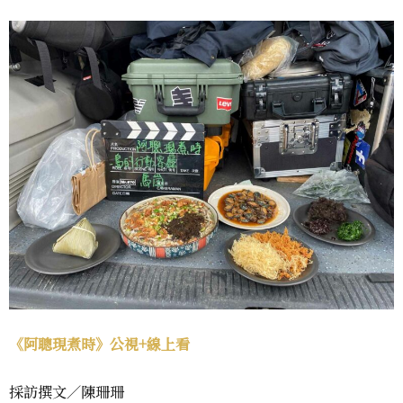
《阿聰現煮時》公視+線上看
採訪撰文／陳珊珊