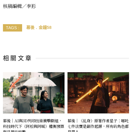
核稿編輯／李羏
幕後
金鐘58
TAGS :
相 關 文 章
幕後｜AI與3D列印技術衝擊劇組，
幕後｜《乩身》原著作者星子：哪吒
科技時代下《阿松與阿暖》權衡預算
七件法寶是創作起源，所有的角色都
與品質的挑戰
是罪人