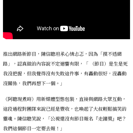
推出網路新節目，陳信聰坦承心情忐忑，因為「摸不透網
路」，認真做的內容說不定迴響有限，「 （節目）是生是死
我沒把握，但我覺得沒有失敗這件事，有轟動很好，沒轟動
沒關係，我們再想下一個。」
《阿聰現煮時》用新媒體型態包裝，直接與網路大眾互動，
這段過程對團隊來說已經是豐收，也喚起了大叔輕鬆搞笑的
靈魂。陳信聰笑說，「公視還沒有節目報名『走鐘獎』吧？
我們這個節目一定要去報！」