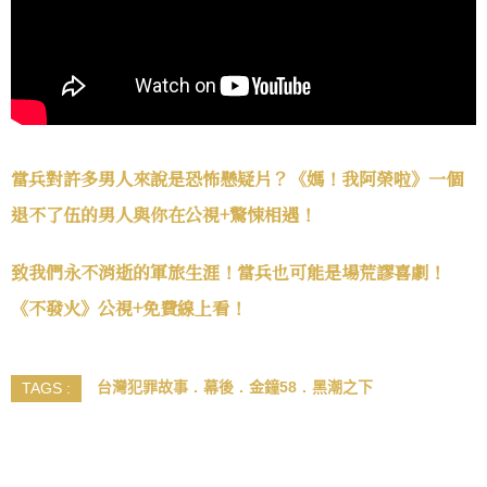
當兵對許多男人來說是恐怖懸疑片？《媽！我阿榮啦》一個
退不了伍的男人與你在公視+驚悚相遇！
致我們永不消逝的軍旅生涯！當兵也可能是場荒謬喜劇！
《不發火》公視+免費線上看！
台灣犯罪故事
幕後
金鐘58
黑潮之下
TAGS :