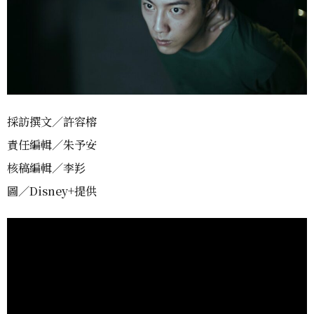
採訪撰文／許容榕
責任編輯／朱予安
核稿編輯／李羏
圖／Disney+提供