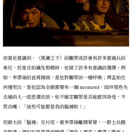
而當他意識到，《黑潮之下》的觀眾或許會有許多當過兵的
弟兄，於是在拍攝及剪輯時，他做了許多有意識的選擇。例
如，李霈瑜的直視鏡頭，是他對觀眾的一種呼喚；傅孟柏在
河邊哭泣，是他認為全劇需要有一個 moment，陪伴那些失
去過的人一起悲傷流淚。他不確定觀眾是否能感同身受，不
禁自嘲：「這些可能都是我的腦補啦！」
但最大的「腦補」在片尾。當李霈瑜離開軍營，一群士兵跑
步路過，雄糾糾氣昂昂地喊道「雄壯！威武！嚴肅！剛直！