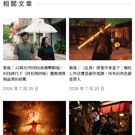
相 關 文 章
幕後｜AI與3D列印技術衝擊劇組，
幕後｜《乩身》原著作者星子：哪吒
科技時代下《阿松與阿暖》權衡預算
七件法寶是創作起源，所有的角色都
與品質的挑戰
是罪人
2026 年 7 月 20 日
2026 年 7 月 20 日