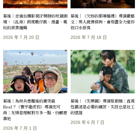
幕後｜走過台灣影視IP開發的地獄困
幕後｜《欠妳的那場婚禮》導演嚴藝
境，《乩身》跨度歌仔戲、漫畫、電
文：男人就像條狗，會用盡全力愛你
玩的商業邏輯
但口水很臭
2026 年 7 月 20 日
2026 年 7 月 18 日
幕後｜《失樂園》導演蔡銀娟：直視
幕後｜為何共患難後的衝突最
性霸凌是必要的痛苦，失控也是社工
Real？《寰宇龍虎豹》導演沈可
的墜落
尚：友情是理解對方多一點，仍願意
靠近
2026 年 6 月 7 日
2026 年 7 月 1 日