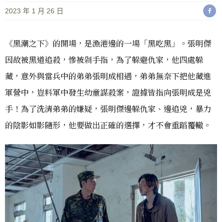
2023 年 1 月 26 日
《黑潮之下》的開場，是漁港邊的一場「黑吃黑」。張明傑
因故被黑道追殺，慘被剁手指，為了躲避仇家，他四處躲
藏，意外與當兵中的弟弟張明成相遇，弟弟無奈下把他藏進
軍營中，豈料軍中發生幼童謀殺案，證據皆指向張明成是兇
手！為了洗清弟弟的嫌疑，張明傑邊躲仇家、邊追兇，暴力
的陰影如影隨形，他要做出正確的選擇，才不會重蹈覆轍。