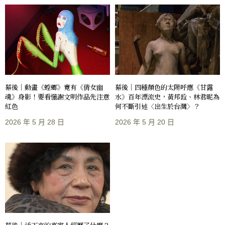
幕後｜動畫《螳螂》竟有《倩女幽
幕後｜四種顏色的太陽呼應《甘露
魂》身影！要看懂謝文明作品先注意
水》百年漂流史，黃邦銓、林君昵為
紅色
何不斷引述〈出生於台灣〉？
2026 年 5 月 28 日
2026 年 5 月 20 日