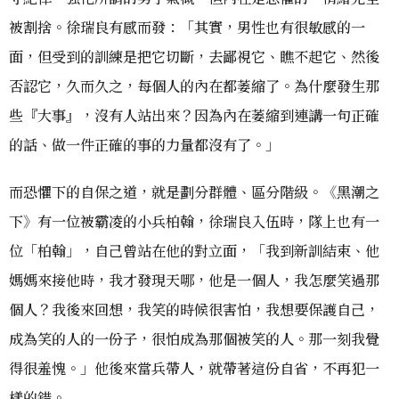
被割捨。徐瑞良有感而發：「其實，男性也有很敏感的一
面，但受到的訓練是把它切斷，去鄙視它、瞧不起它、然後
否認它，久而久之，每個人的內在都萎縮了。為什麼發生那
些『大事』，沒有人站出來？因為內在萎縮到連講一句正確
的話、做一件正確的事的力量都沒有了。」
而恐懼下的自保之道，就是劃分群體、區分階級。《黑潮之
下》有一位被霸凌的小兵柏翰，徐瑞良入伍時，隊上也有一
位「柏翰」，自己曾站在他的對立面，「我到新訓結束、他
媽媽來接他時，我才發現天哪，他是一個人，我怎麼笑過那
個人？我後來回想，我笑的時候很害怕，我想要保護自己，
成為笑的人的一份子，很怕成為那個被笑的人。那一刻我覺
得很羞愧。」他後來當兵帶人，就帶著這份自省，不再犯一
樣的錯。