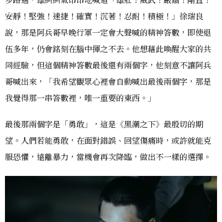
安靜！堅強！速捷！確實！沉著！忍耐！積極！」徐瑞良
說，那是阿兵哥早晚行軍一定會大聲喊的精神答數，即使退
伍多年，仍會銘刻在腦中揮之不去。他想藉此喚醒大家的共
同經驗，但這個精神答數最後還有兩個字，他刻意不讓阿兵
哥喊出來，「我希望觀眾心裡會自動喊出最後兩個字，那是
我覺得那一串答數裡，唯一重要的東西。」
最後那兩個字是「勇敢」，這是《黑潮之下》最殷切的期
望。人們若能勇敢，在面對錯誤、回望傷痛時，或許就能克
服恐懼，遠離暴力，當機會再次降臨，做出不一樣的選擇。