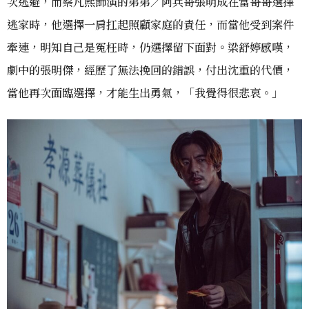
次逃避，而蔡凡熙飾演的弟弟／阿兵哥張明成在當哥哥選擇
逃家時，他選擇一肩扛起照顧家庭的責任，而當他受到案件
牽連，明知自己是冤枉時，仍選擇留下面對。梁舒婷感嘆，
劇中的張明傑，經歷了無法挽回的錯誤，付出沈重的代價，
當他再次面臨選擇，才能生出勇氣，「我覺得很悲哀。」