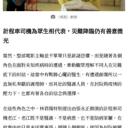
《疫起》劇照
計程車司機為眾生相代表，災難降臨仍有善意微
光
當然，整部電影主軸並不單單只是訴諸恐懼，而是隨著各個
角色在面對未知疾病時的遭遇，牽動觀眾理解不同人在災難
底下的糾結。這當中有戰勝心魔的醫生，有遭遇創傷所以一
直無私奉獻的護理師，而其他的醫護人員，在封院與疫情的
壓力下，也都有著各自的信念與選擇。
在這些角色之中，林君陽特別提出由張永正飾演的計程車司
機老江。老江既不是醫護、不是病患，也不是陪病家屬，在
故事中他只是來送還東西，順便上個廁所，就因為封院被關