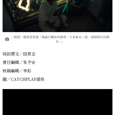
《疫起》最後想表達「無論災難如何淒慘，大家會在一起，迎接明天的陽
光。」
採訪撰文／田育志
責任編輯／朱予安
核稿編輯／李羏
圖／CATCHPLAY提供