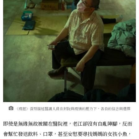
《疫起》深刻描述醫護人員在封院與疫情的壓力下，各自的信念與選擇
即使是無緣無故被關在醫院裡，老江卻沒有自亂陣腳，反而
會幫忙發送飲料、口罩，甚至安慰要尋找媽媽的女孩小魚，