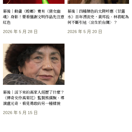
幕後｜動畫《螳螂》竟有《倩女幽
幕後｜四種顏色的太陽呼應《甘露
魂》身影！要看懂謝文明作品先注意
水》百年漂流史，黃邦銓、林君昵為
紅色
何不斷引述〈出生於台灣〉？
2026 年 5 月 28 日
2026 年 5 月 20 日
幕後｜活下來的高家人經歷了什麼？
《傳奇女伶高菊花》監製熊儒賢、導
演盧元奇，看見勇敢的另一種樣貌
2026 年 5 月 15 日