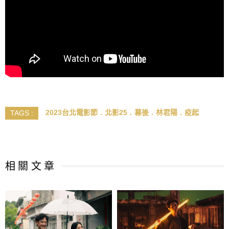
2023台北電影節
北影25
幕後
林君陽
疫起
TAGS :
相 關 文 章