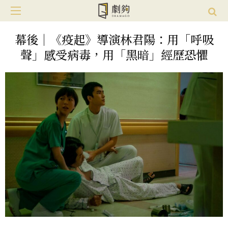
幕後｜《疫起》導演林君陽：用「呼吸
聲」感受病毒，用「黑暗」經歷恐懼