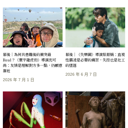
幕後｜《失樂園》導演蔡銀娟：直視
幕後｜為何共患難後的衝突最
性霸凌是必要的痛苦，失控也是社工
Real？《寰宇龍虎豹》導演沈可
的墜落
尚：友情是理解對方多一點，仍願意
靠近
2026 年 6 月 7 日
2026 年 7 月 1 日