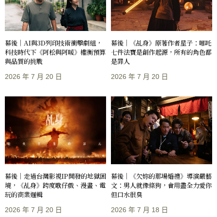
幕後｜AI與3D列印技術衝擊劇組，
幕後｜《乩身》原著作者星子：哪吒
科技時代下《阿松與阿暖》權衡預算
七件法寶是創作起源，所有的角色都
與品質的挑戰
是罪人
2026 年 7 月 20 日
2026 年 7 月 20 日
幕後｜走過台灣影視IP開發的地獄困
幕後｜《欠妳的那場婚禮》導演嚴藝
境，《乩身》跨度歌仔戲、漫畫、電
文：男人就像條狗，會用盡全力愛你
玩的商業邏輯
但口水很臭
2026 年 7 月 20 日
2026 年 7 月 18 日