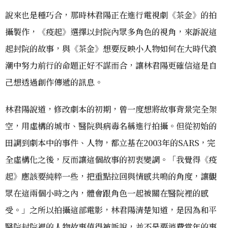
說來也是種巧合，那時林君陽正在進行電視劇《茶金》的拍
攝製作，《疫起》選擇以封院內眾多角色的視角，來訴說這
起封院的故事，與《茶金》想要反映小人物如何在大時代浪
潮中努力前行的命題正好不謀而合，讓林君陽更確信這是自
己想透過創作傳遞的訊息。
林君陽說道，修改劇本的初期，曾一度想將故事背景完全架
空，用虛構的城市、醫院與病毒名稱進行拍攝。但從初始的
田調到劇本中的事件、人物，都立基在2003年的SARS，完
全虛構化之後，反而讓這個故事的初衷變調。「我覺得《疫
起》應該要純粹一些，把重點拉回與情感共鳴的角度，讓觀
眾在這兩個小時之內，體會跟角色一起被關在醫院裡的感
受。」之所以拍攝這部電影，林君陽清楚知道，是因為和平
醫院封院裡的人物故事值得被訴說，並不是要消費當年的事