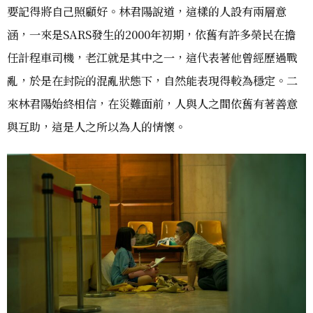
要記得將自己照顧好。林君陽說道，這樣的人設有兩層意
涵，一來是SARS發生的2000年初期，依舊有許多榮民在擔
任計程車司機，老江就是其中之一，這代表著他曾經歷過戰
亂，於是在封院的混亂狀態下，自然能表現得較為穩定。二
來林君陽始終相信，在災難面前，人與人之間依舊有著善意
與互助，這是人之所以為人的情懷。