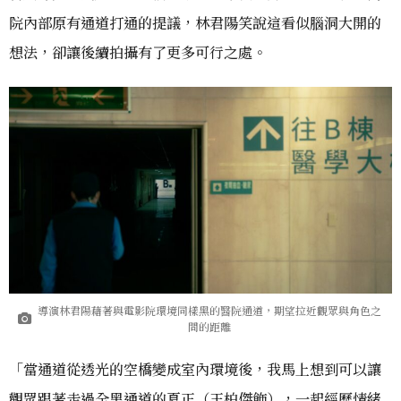
院內部原有通道打通的提議，林君陽笑說這看似腦洞大開的
想法，卻讓後續拍攝有了更多可行之處。
導演林君陽藉著與電影院環境同樣黑的醫院通道，期望拉近觀眾與角色之
間的距離
「當通道從透光的空橋變成室內環境後，我馬上想到可以讓
觀眾跟著走過全黑通道的夏正（王柏傑飾），一起經歷情緒