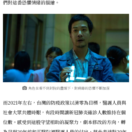
們對這番恐懼情緒的描繪。
角色在看不到封院的盡頭下，對病毒的恐懼不斷加深
而2021年左右，台灣的防疫政策以清零為目標，醫護人員與
社會大眾共體時艱，有段時間讓新冠肺炎確診人數維持在個
位數。感受到這股守望相助的凝聚力，劇本修改的方向，轉
為呈現20年前和平醫院裡醫護人員的付出，藉此表達對20年