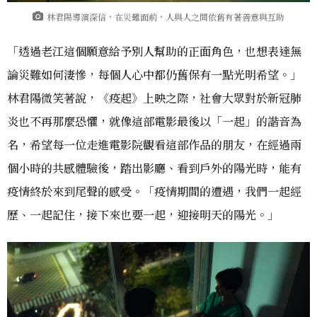
林君陽導演深信，在災難面前，人與人之間依舊有著善意與互助
「透過老江這個願意給予別人幫助的正面角色，也想表達無
論災難如何淒慘，每個人心中都仍舊保有一點光明希望。」
林君陽微笑著說，《疫起》上映之際，社會大眾對於新冠肺
炎也不再那麼恐懼，就像這部電影最後以「一起」的諧音為
名，希望每一位走進電影院觀看這部作品的朋友，在經過兩
個小時的共感體驗後，踏出影廳、看到戶外的陽光時，能有
疫情終於來到尾聲的感受。「疫情期間的遭遇，我們一起經
歷、一起記住，接下來也要一起，迎接明天的陽光。」