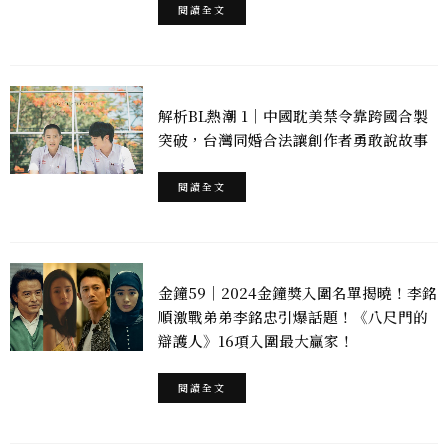
閱讀全文
解析BL熱潮 1｜中國耽美禁令靠跨國合製
突破，台灣同婚合法讓創作者勇敢說故事
閱讀全文
金鐘59｜2024金鐘獎入圍名單揭曉！李銘
順激戰弟弟李銘忠引爆話題！《八尺門的
辯護人》16項入圍最大贏家！
閱讀全文