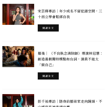
宋芸樺專訪｜年少成名不留犯錯空間，三
十而立學會鬆綁自我
閱讀全文
幕後｜ 《不良執念清除師》導演林冠慧：
創造喜劇獨特標點和台詞，演員不能太
「做自己」
閱讀全文
彭千祐專訪｜隱身的藝術家走向鏡頭，不
安感容易被表情出賣