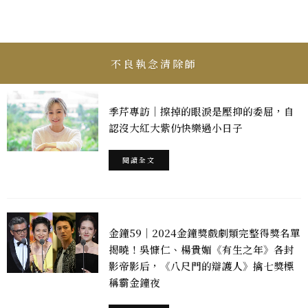
不良執念清除師
季芹專訪｜擦掉的眼淚是壓抑的委屈，自
認沒大紅大紫仍快樂過小日子
閱讀全文
金鐘59｜2024金鐘獎戲劇類完整得獎名單
揭曉！吳慷仁、楊貴媚《有生之年》各封
影帝影后，《八尺門的辯護人》擒七獎標
稱霸金鐘夜