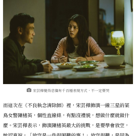
宋芸樺覺得悲傷有千百種表現方式，不一定要哭
而這次在《不良執念清除師》裡，宋芸樺飾演一線三星的菜
鳥女警陳楮英，個性直線條，有點沒禮貌，想做什麼就做什
麼。宋芸樺表示，飾演陳楮英最大的挑戰，是要學會放空，
她認真說，「放空是一件很困難的事！」放空很難，是因為