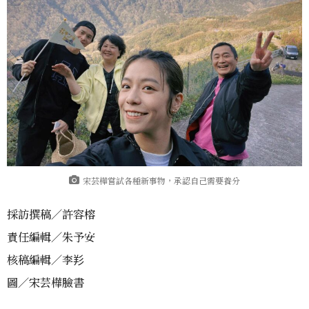
宋芸樺嘗試各種新事物，承認自己需要養分
採訪撰稿／許容榕
責任編輯／朱予安
核稿編輯／李羏
圖／宋芸樺臉書