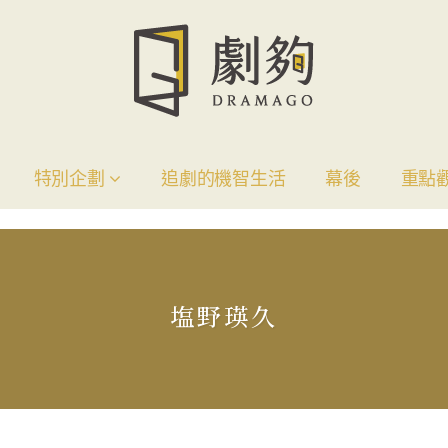
特別企劃
追劇的機智生活
幕後
重點
塩野瑛久