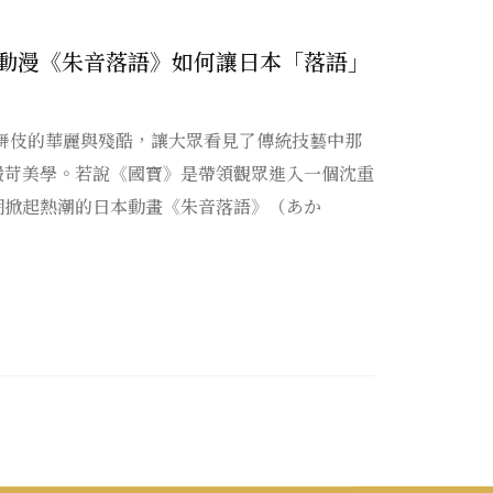
動漫《朱音落語》如何讓日本「落語」
歌舞伎的華麗與殘酷，讓大眾看見了傳統技藝中那
嚴苛美學。若說《國寶》是帶領觀眾進入一個沈重
期掀起熱潮的日本動畫《朱音落語》（あか