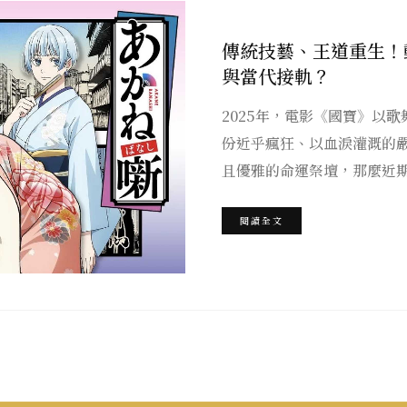
傳統技藝、王道重生！
與當代接軌？
2025年，電影《國寶》以
份近乎瘋狂、以血淚灌溉的
且優雅的命運祭壇，那麼近
閱讀全文