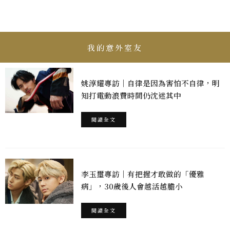
我的意外室友
姚淳耀專訪｜自律是因為害怕不自律，明
知打電動浪費時間仍沈迷其中
閱讀全文
李玉璽專訪｜有把握才敢做的「優雅
病」，30歲後人會越活越膽小
閱讀全文