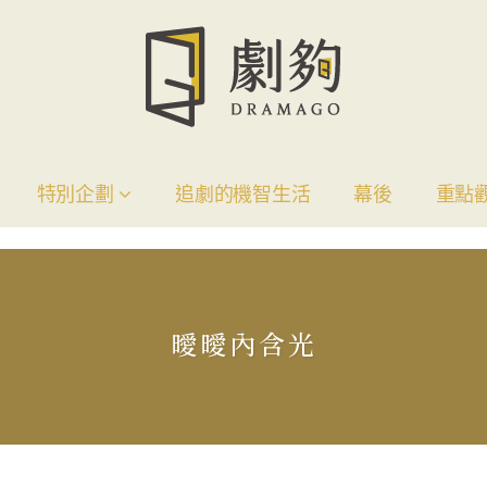
特別企劃
追劇的機智生活
幕後
重點
曖曖內含光