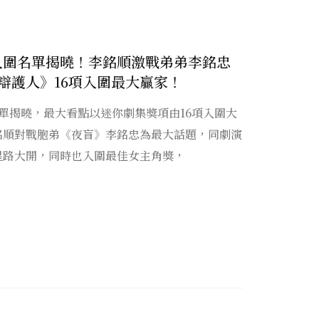
獎入圍名單揭曉！李銘順激戰弟弟李銘忠
辯護人》16項入圍最大贏家！
名單揭曉，最大看點以迷你劇集獎項由16項入圍大
銘順對戰胞弟《夜盲》李銘忠為最大話題，同劇演
星路大開，同時也入圍最佳女主角獎，