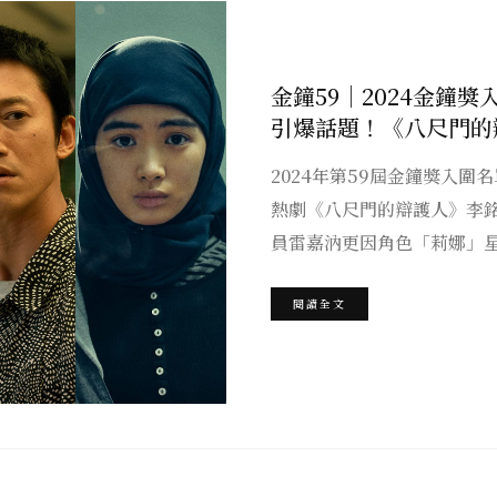
金鐘59｜2024金鐘
引爆話題！《八尺門的
2024年第59屆金鐘獎入圍
熱劇《八尺門的辯護人》李
員雷嘉汭更因角色「莉娜」
閱讀全文