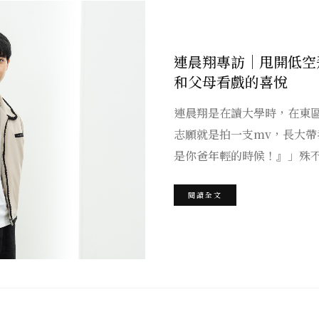
連晨翔專訪｜甩開低空
和父母看戲的喜悅
連晨翔是在讀大學時，在東
志願就是拍一支mv，長大帶我
是你爸年輕的時候！』」殊
閱讀全文